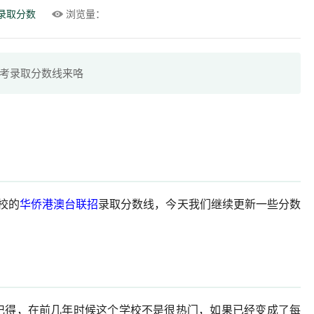
录取分数
浏览量：
联考录取分数线来咯
校的
华侨港澳台联招
录取分数线，今天我们继续更新一些分数
记得，在前几年时候这个学校不是很热门，如果已经变成了每