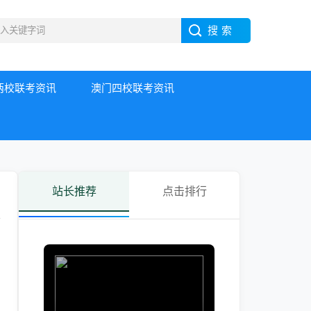
两校联考资讯
澳门四校联考资讯
站长推荐
点击排行