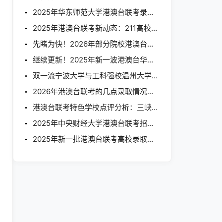
2025年华东师范大学港澳台联考录取情况来啦
2025年港澳台联考新动态：211高校录取分数抢先看！
先睹为快！2026年部分院校港澳台联考录取分数线出炉！
继续更新！2025年新一波港澳台华侨生联考录取分数线来咯
双一流宁波大学与工科强校温州大学：2025港澳台联考招生深度分析
2026年港澳台联考的几点录取情况分享
港澳台联考特色学校点评分析：三峡大学与中北大学
2025年中央财经大学港澳台联考招生情况细致分析来啦
2025年新一批港澳台联考高校录取分数线来啦