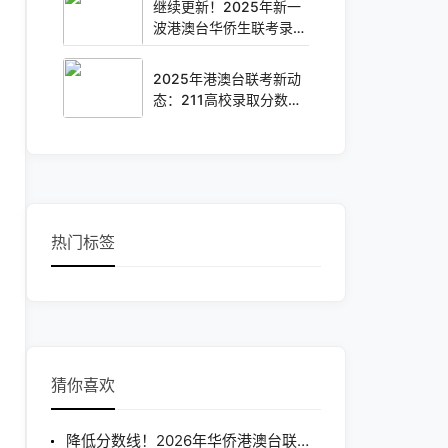
继续更新！2025年新一
波港澳台华侨生联考录取
分数线来咯
2025年港澳台联考新动
态：211高校录取分数抢
先看！
热门标签
猜你喜欢
降低分数线！2026年华侨港澳台联考分数统计分析