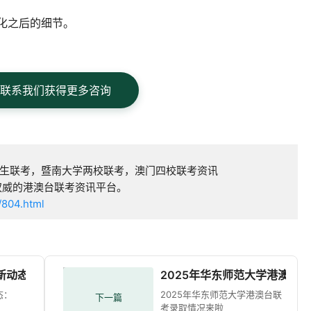
变化之后的细节。
联系我们获得更多咨询
生联考，暨南大学两校联考，澳门四校联考资讯
权威的港澳台联考资讯平台。
/804.html
新动态：211高校录取分数抢先看！
2025年华东师范大学港澳台
态：
2025年华东师范大学港澳台联
下一篇
！
考录取情况来啦