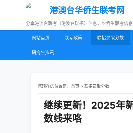
港澳台华侨生联考网
分享港澳台联考（港澳台聨招）信息，华侨生联考信息
网站首页
联考政策
联招录取分数
研究生资讯
您现在的位置是：
首页
>
联招录取分数
继续更新！2025
数线来咯