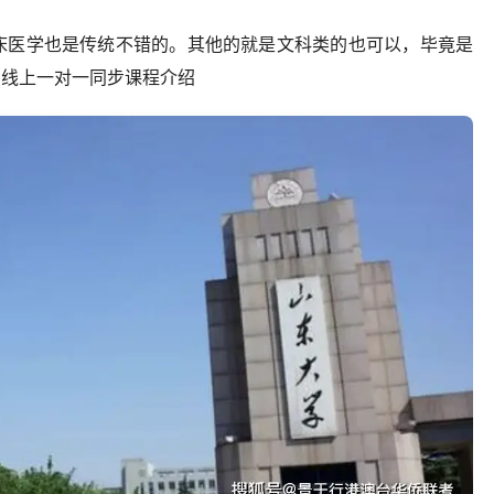
床医学也是传统不错的。其他的就是文科类的也可以，毕竟是
考线上一对一同步课程介绍