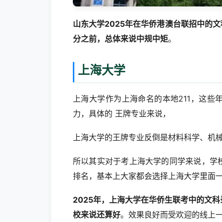
山东大学2025年在华侨港澳台联招中的文科
分之前，总体来说中规中矩
。
上海大学
上海大学作为上海命名的本地211，这
力，具体的 王牌专业来说，
上海大学的王牌专业反倒是材料科学、机
所以其实对于考上海大学的同学来说，学
排名，基本上大家都会选择上海大学里面
2025年，上海大学在华侨生联考中的文科
校来说还算好
。效果良好而受欢迎的线上