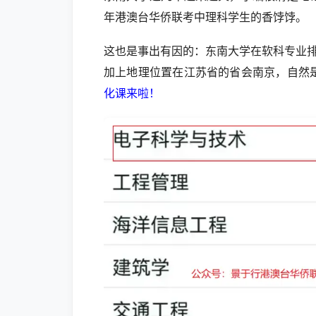
年港澳台华侨联考中理科学生的香饽饽。
这也是事出有因的：东南大学在软科专业排
加上地理位置在江苏省的省会南京，自然
化课来啦！