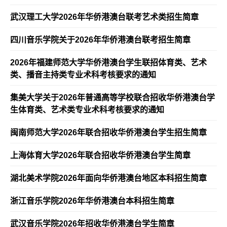
武汉理工大学2026年华侨港澳台联考艺术类招生简章
四川音乐学院关于2026年华侨港澳台联考招生简章
2026年福建师范大学华侨港澳台学生联招体育类、艺术
类、播音主持类专业术科考核要求的通知
集美大学关于2026年普通高等学校联合招收华侨港澳台学
生体育类、艺术类专业术科考核要求的通知
闽南师范大学2026年联合招收华侨港澳台学生招生简章
上海体育大学2026年联合招收华侨港澳台学生简章
湖北美术学院2026年面向华侨港澳台地区本科招生简章
浙江音乐学院2026年华侨港澳台本科招生简章
武汉音乐学院2026年招收华侨港澳台学生简章