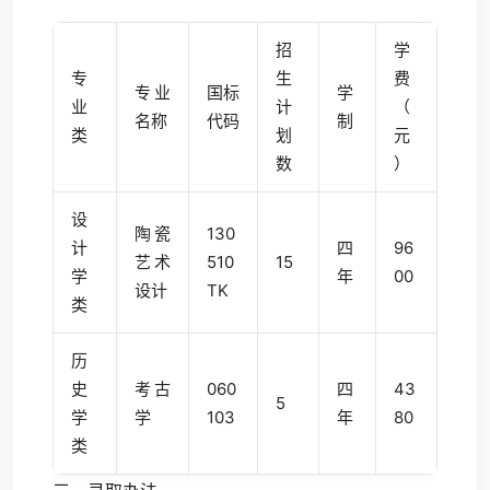
招
学
专
生
费
专业
国标
学
业
计
（
名称
代码
制
类
划
元
数
）
设
陶瓷
130
计
四
96
艺术
510
15
学
年
00
设计
TK
类
历
史
考古
060
四
43
5
学
学
103
年
80
类