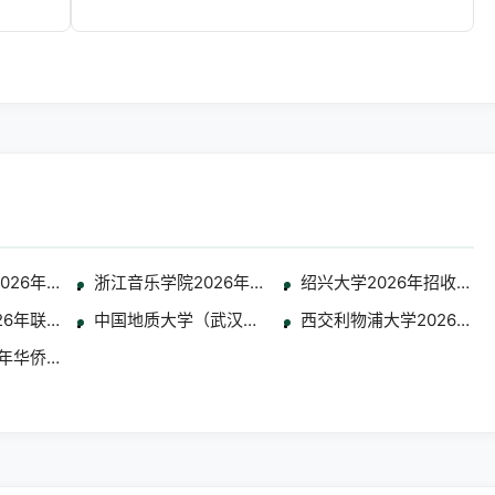
学生简章
2026年通过全国联招考试招收华侨港澳台学生简章
浙江音乐学院2026年华侨港澳台本科招生专业考试合
绍兴大学2026年招收华
区本科招生考试专业合格分数线及成绩查询公告
26年联合招收艺术类华侨港澳台学生简章
中国地质大学（武汉）2026年招收港澳台侨学生 艺
西交利物浦大学2026年
专业考试考生须知
6年华侨港澳台艺术、体育类招生公告