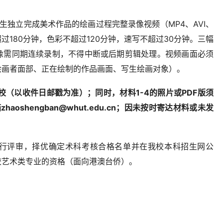
生独立完成美术作品的绘画过程完整录像视频（MP4、AVI、
过180分钟，色彩不超过120分钟，速写不超过30分钟。三幅
像需同期连续录制，不得中断或后期剪辑处理。视频画面必须
绘画者面部、正在绘制的作品画面、写生绘画对象）。
我校（以收件日邮戳为准）；同时，材料1-4的照片或PDF版须
aoshengban@whut.edu.cn；因未按时寄达材料或未发
行评审，择优确定术科考核合格名单并在我校本科招生网公
我校艺术类专业的资格（面向港澳台侨）。