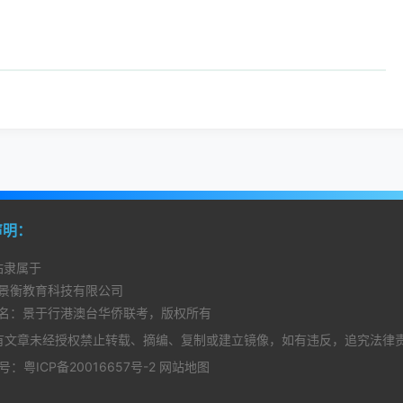
声明：
站隶属于
景衡教育科技有限公司
名：景于行港澳台华侨联考，版权所有
有文章未经授权禁止转载、摘编、复制或建立镜像，如有违反，追究法律
备案号：
粤ICP备20016657号-2
网站地图