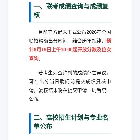
一、联考成绩查询与成绩复
核
目前官方尚未正式公布2026年全国
联招精确出分时间，结合历年规律，
预
计6月18日上午10:00起开放分数及位次
查询
。
若考生对查询到的成绩存在异议，
可在出分当日晚间前提交成绩复核申
请，复核结果将在提交申请一周后统一
公布。
二、高校招生计划与专业名
单公布