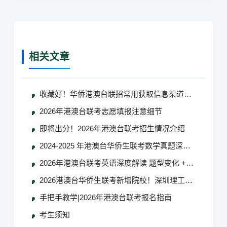
相关文章
收藏好！华侨港澳台联招常用获取信息渠道来啦！
2026年港澳台联考志愿填报注意细节
即将出分！2026年港澳台联考招生情况介绍
2024-2025 年港澳台华侨生联考数学真题深度对比分析
2026年港澳台联考英语深度解读 题型变化 + 备考指南
2026港澳台华侨生联考新增院校！深圳理工大学/大湾
手把手教学|2026年港澳台联考报名指南
考生须知