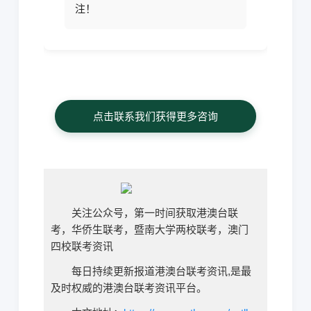
注！
点击联系我们获得更多咨询
关注公众号，第一时间获取港澳台联
考，华侨生联考，暨南大学两校联考，澳门
四校联考资讯
每日持续更新报道港澳台联考资讯,是最
及时权威的港澳台联考资讯平台。