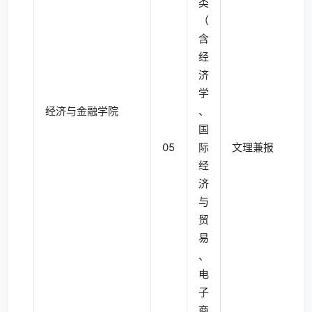
类
（
含
经
济
学
经济与金融学院
、
国
05
际
文理兼报
4
经
济
与
贸
易
、
电
子
商