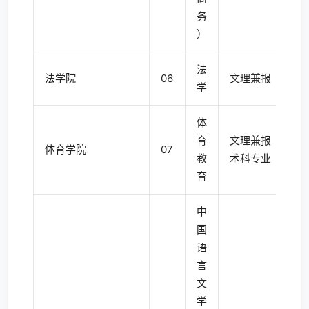
务
）
法
法学院
06
文理兼报
4
学
体
育
文理兼报
体育学院
07
4
教
术科专业
育
中
国
语
言
文
学