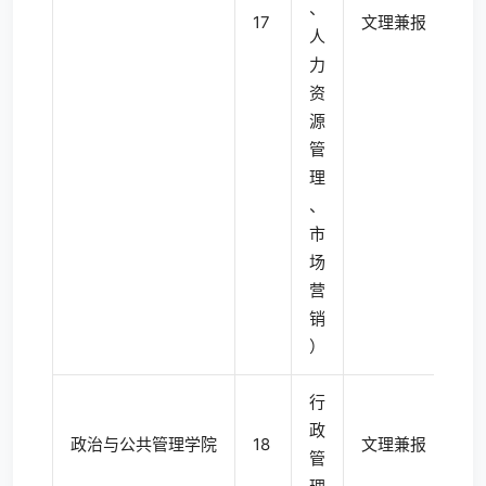
、
17
文理兼报
4
人
力
资
源
管
理
、
市
场
营
销
）
行
政
政治与公共管理学院
18
文理兼报
4
管