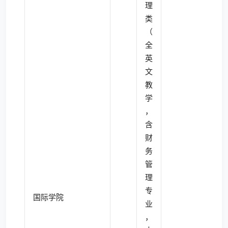
理
类
（
全
英
文
教
学
，
含
财
务
管
理
专
国际学院
业
，