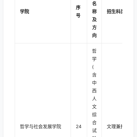
名
序
学院
称
招生科类
号
及
方
向
哲
学
(
含
中
西
人
文
综
合
哲学与社会发展学院
24
文理兼报
试