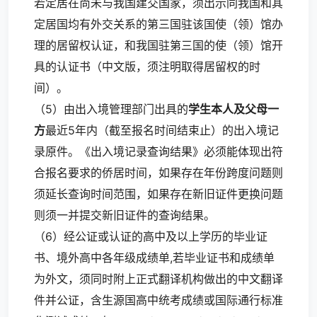
若定居在尚未与我国建交国家，须出示同我国和其
定居国均有外交关系的第三国驻该国使（领）馆办
理的居留权认证，和我国驻第三国的使（领）馆开
具的认证书（中文版，须注明取得居留权的时
间）。
（5）由出入境管理部门出具的
学生本人及父母一
方
最近5年内（截至报名时间结束止）的出入境记
录原件。《出入境记录查询结果》必须能体现出符
合报名要求的侨居时间，如果存在年份跨度问题则
须延长查询时间范围，如果存在新旧证件更换问题
则须一并提交新旧证件的查询结果。
（6）经公证或认证的高中及以上学历的毕业证
书、境外高中各年级成绩单,若毕业证书和成绩单
为外文，须同时附上正式翻译机构做出的中文翻译
件并公证，含生源国高中统考成绩或国际通行标准