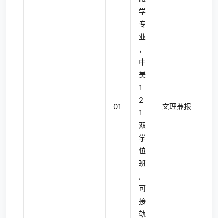
学
专
业
，
中
美
1
2
01
文理兼报
4
1
双
学
位
班
,
可
接
轨