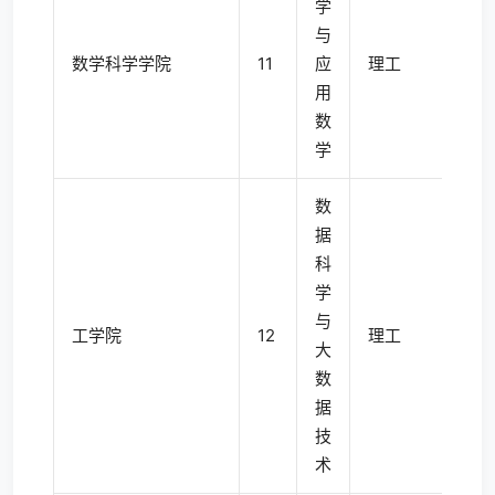
学
与
数学科学学院
11
应
理工
4
用
数
学
数
据
科
学
与
工学院
12
理工
4
大
数
据
技
术