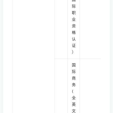
际
职
业
资
格
认
证
）
国
际
商
务
(
全
英
文