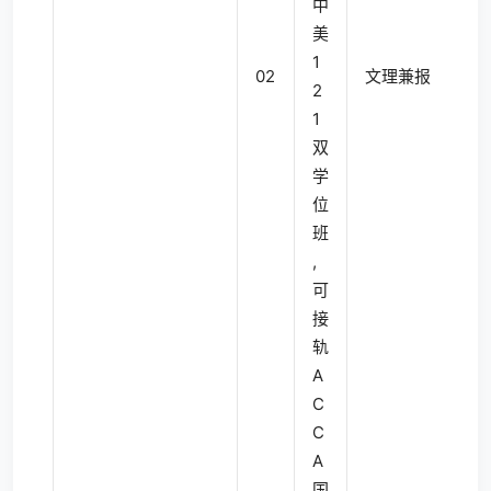
中
美
1
02
文理兼报
4
2
1
双
学
位
班
,
可
接
轨
A
C
C
A
国