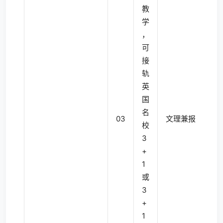
教
学
，
可
接
轨
英
国
名
03
文理兼报
4
校
3
+
1
或
3
+
1