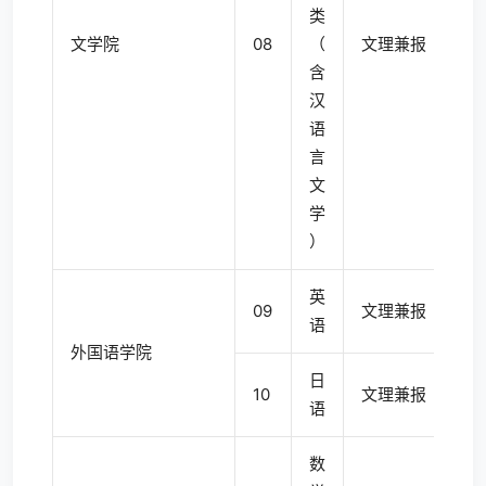
类
文学院
08
（
文理兼报
4
含
汉
语
言
文
学
）
英
09
文理兼报
4
语
外国语学院
日
10
文理兼报
4
语
数