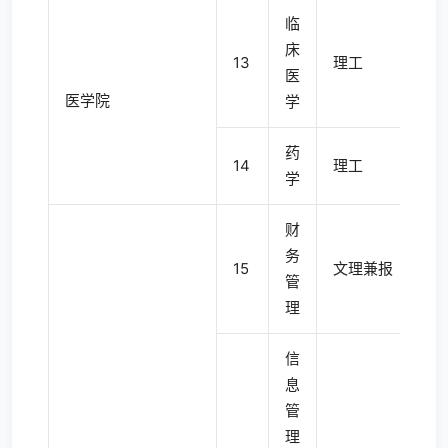
临
床
13
理工
5
医
医学院
学
药
14
理工
4
学
财
务
15
文理兼报
4
管
理
信
息
管
理