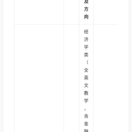
及
方
向
经
济
学
类
（
全
英
文
教
学
，
含
金
融