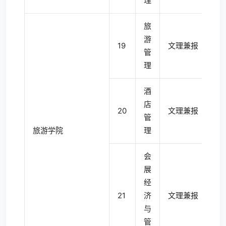
理
旅
游
19
文理兼报
4
管
理
酒
店
20
文理兼报
4
管
旅游学院
理
会
展
经
21
济
文理兼报
4
与
管