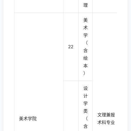
理
美
术
学
（
22
4
含
绘
本
）
设
计
学
类
文理兼报
美术学院
（
术科专业
含