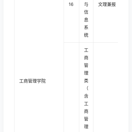
16
与
文理兼报
4
信
息
系
统
工
商
管
理
类
工商管理学院
（
含
工
商
管
理