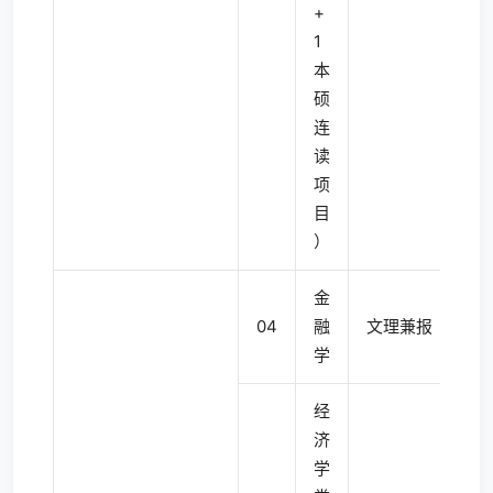
+
1
本
硕
连
读
项
目
）
金
04
融
文理兼报
4
学
经
济
学