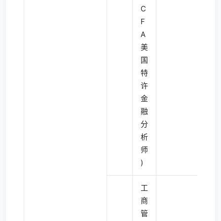
C
F
A
美
国
特
许
金
融
分
析
师
)
工
商
管