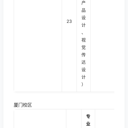
产
品
设
23
4
计
、
视
觉
传
达
设
计
）
厦门校区
专
业