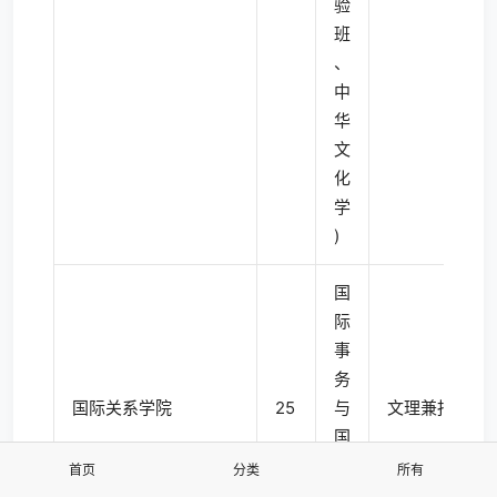
验
班
、
中
华
文
化
学
)
国
际
事
务
国际关系学院
25
与
文理兼报
国
际
首页
分类
所有
关