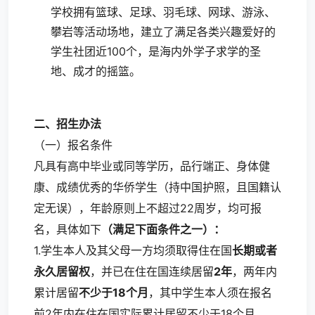
学校拥有篮球、足球、羽毛球、网球、游泳、
攀岩等活动场地，建立了满足各类兴趣爱好的
学生社团近100个，是海内外学子求学的圣
地、成才的摇篮。
二、招生办法
（一）报名条件
凡具有高中毕业或同等学历，品行端正、身体健
康、成绩优秀的华侨学生（持中国护照，且国籍认
定无误），年龄原则上不超过22周岁，均可报
名，具体如下
（满足下面条件之一）：
1.学生本人及其父母一方均须取得住在国
长期或者
永久居留权
，并已在住在国连续居留
2年
，两年内
累计居留
不少于18个月
，其中学生本人须在报名
前2年内在住在国实际累计居留不少于18个月。