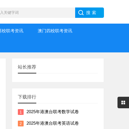
两校联考资讯
澳门四校联考资讯
站长推荐
下载排行
2025年港澳台联考数学试卷
2025年港澳台联考英语试卷