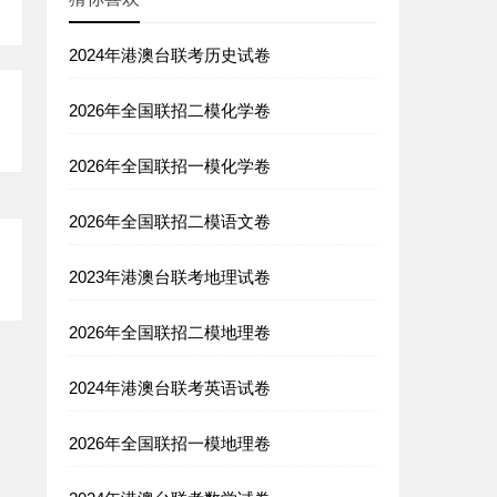
2024年港澳台联考历史试卷
2026年全国联招二模化学卷
2026年全国联招一模化学卷
2026年全国联招二模语文卷
2023年港澳台联考地理试卷
2026年全国联招二模地理卷
2024年港澳台联考英语试卷
2026年全国联招一模地理卷