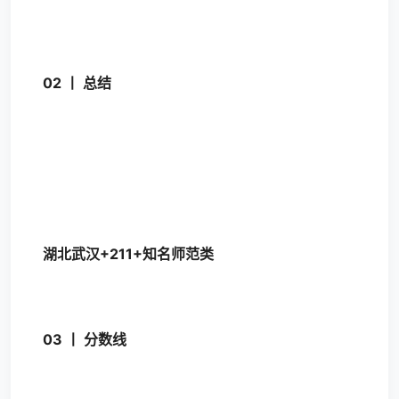
02 丨 总结
湖北武汉+211+知名师范类
03 丨 分数线