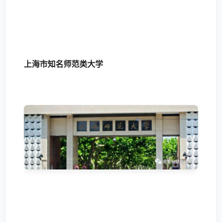
上海市知名师范类大学