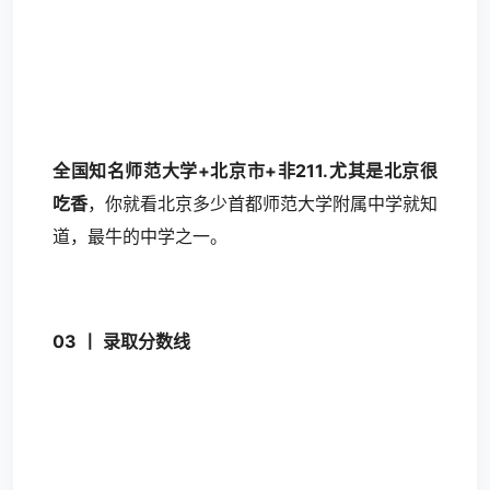
全国知名师范大学+北京市+非211.尤其是北京很
吃香
，你就看北京多少首都师范大学附属中学就知
道，最牛的中学之一。
03 丨 录取分数线