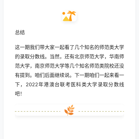
总结
这一期我们带大家一起看了几个知名的师范类大学
的录取分数线。当然，还有北京师范大学，华南师
范大学，南京师范大学等几个知名师范类院校还没
有提到。咱们后面继续说。下一期咱们一起来看一
下，2022年港澳台联考医科类大学录取分数线
吧！