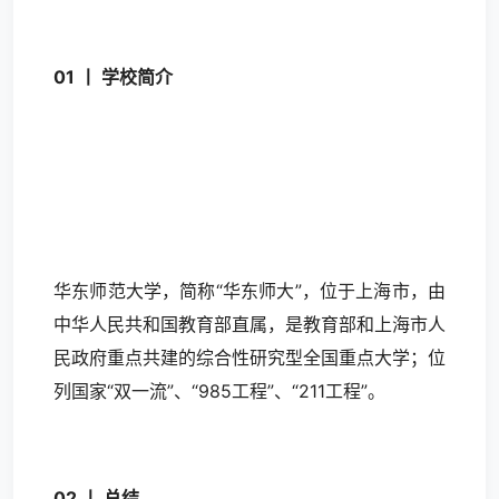
01 丨 学校简介
华东师范大学，简称“华东师大”，位于上海市，由
中华人民共和国教育部直属，是教育部和上海市人
民政府重点共建的综合性研究型全国重点大学；位
列国家“双一流”、“985工程”、“211工程”。
02 丨 总结