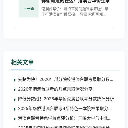
你想知道的在这！港澳台华侨生联考常见
下一篇
港澳台华侨生聨招常见问题答案来啦！景
于行港澳台华侨联招。 导读 众所周知，
港澳台华侨生聨招作为一个小众考试，信
息不够通畅。许多关于考试的事情容易被
人误解、谣传。这一期咱们就来做一个港
澳台华侨生联考问答大清理，来跟大家梳
理一下，那些常见的问题吧！ 这个考试是
真实存在的吗？会不会突然消失 A:当然是
真实存在的!首次正式卷面考试从2000年
开启，至今21年。它是国家对港 澳台和
相关文章
海外华侨同胞专门设立的高考，级别参照
高考，可以理解为像广东省高考、 湖南省
高考这样，只不过是换了个地域和人群对
先睹为快！2026年部分院校港澳台联考录取分数线出炉！
象。国家一直欢迎广大的港
2026年港澳台联考的几点录取情况分享
降低分数线！2026年华侨港澳台联考分数统计分析
2025年华侨港澳台联考4所特色一本院校录取分数线盘点
港澳台联考特色学校点评分析：三峡大学与中北大学
2025年中央财经大学港澳台联考招生情况细致分析来啦