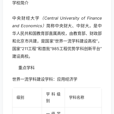
学校简介
中央财经大学
（Central University of Finance
and Economics）
简称中央财大、中财大，是中
华人民共和国教育部直属高校，由教育部、财政部
和北京市共建，是国家“世界一流学科建设高校”，
国家“211工程”和首批“985工程优势学科创新平台”
建设高校。
重点学科
世界一流学科建设学科：应用经济学
学科级
级别
学科名称
别
一级学