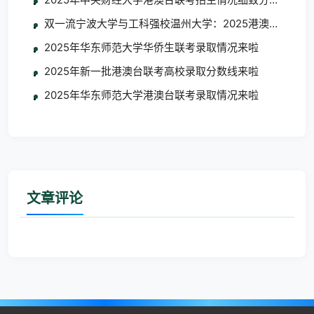
双一流宁波大学与工科强校温州大学：2025港澳台联考招
2025年华东师范大学华侨生联考录取情况来啦
2025年新一批港澳台联考高校录取分数线来啦
2025年华东师范大学港澳台联考录取情况来啦
文章评论