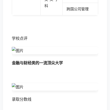
科
跨国公司管理
学校点评
金融与财经类的一流顶尖大学
录取分数线