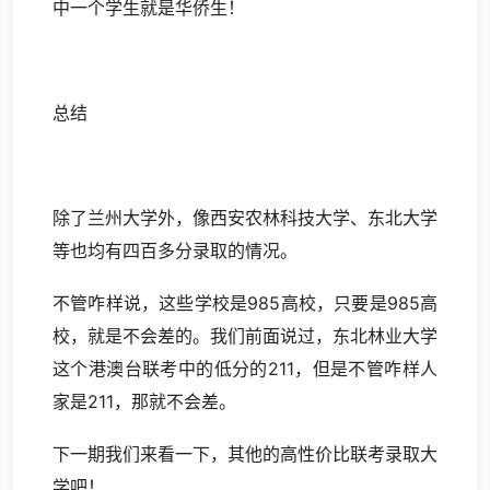
中一个学生就是华侨生！
总结
除了兰州大学外，像西安农林科技大学、东北大学
等也均有四百多分录取的情况。
不管咋样说，这些学校是985高校，只要是985高
校，就是不会差的。我们前面说过，东北林业大学
这个港澳台联考中的低分的211，但是不管咋样人
家是211，那就不会差。
下一期我们来看一下，其他的高性价比联考录取大
学吧！