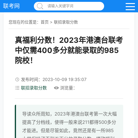
联考网
请输入关键字词
您现在的位置是：
首页
>
联招录取分数
真福利分数！2023年港澳台联考
中仅需400多分就能录取的985
院校！
发布时间：2023-10-09 19:35:07
联招录取分数
浏览量：
导读众所周知，2023年港澳台联考第一次大幅
提高了分档线，使得一般来说211都得500多分
才能进。但是尽管如此，竟然还是有一所985