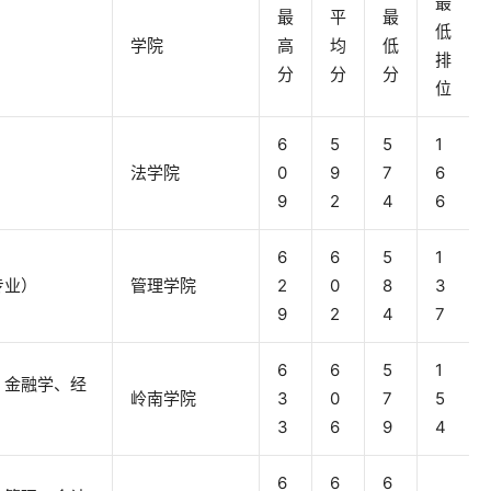
最
最
平
最
低
学院
高
均
低
排
分
分
分
位
6
5
5
1
法学院
0
9
7
6
9
2
4
6
6
6
5
1
专业）
管理学院
2
0
8
3
9
2
4
7
6
6
5
1
、金融学、经
岭南学院
3
0
7
5
3
6
9
4
6
6
6