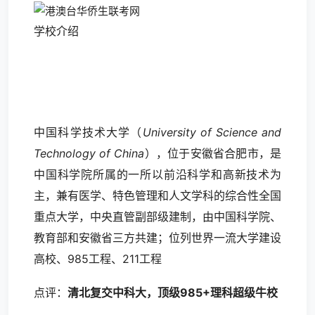
学校介绍
中国科学技术大学（
University of Science and
Technology of China
），位于安徽省合肥市，是
中国科学院所属的一所以前沿科学和高新技术为
主，兼有医学、特色管理和人文学科的综合性全国
重点大学，中央直管副部级建制，由中国科学院、
教育部和安徽省三方共建；位列世界一流大学建设
高校、985工程、211工程
点评：
清北复交中科大，顶级985+理科
超级牛校