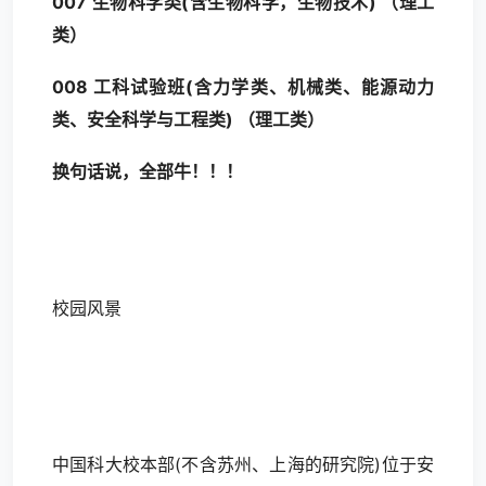
007 生物科学类(含生物科学，生物技术) （理工
类）
008 工科试验班(含力学类、机械类、能源动力
类、安全科学与工程类) （理工类）
换句话说，全部牛！！！
校园风景
中国科大校本部(不含苏州、上海的研究院)位于安