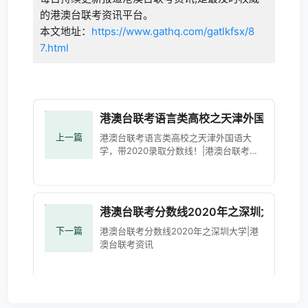
的港澳台联考资讯平台。
本文地址：
https://www.gathq.com/gatlkfsx/8
7.html
港澳台联考语言类高校之天津外国语大学，
上一篇
港澳台联考语言类高校之天津外国语大
学，带2020录取分数线！|港澳台联考分
析
港澳台联考分数线2020年之深圳大学|港
下一篇
港澳台联考分数线2020年之深圳大学|港
澳台联考资讯