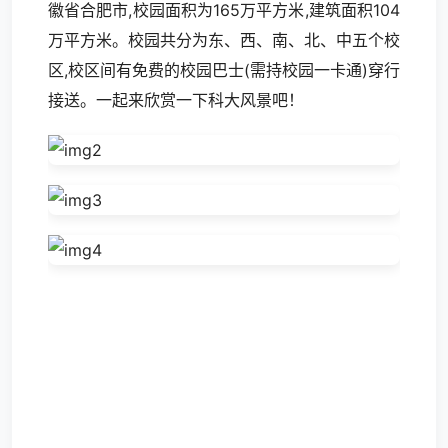
徽省合肥市,校园面积为165万平方米,建筑面积104
万平方米。校园共分为东、西、南、北、中五个校
区,校区间有免费的校园巴士(需持校园一卡通)穿行
接送。一起来欣赏一下科大风景吧！