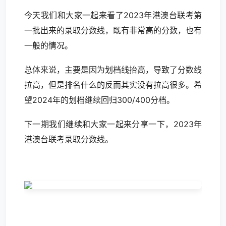
今天我们和大家一起来看了2023年港澳台联考第
一批出来的录取分数线，既有非常高的分数，也有
一般的情况。
总体来说，主要是因为划档线抬高，导致了分数线
拉高，但是排名什么的反而其实没有拉高很多。希
望2024年的划档继续回归300/400分档。
下一期我们继续和大家一起来分享一下，2023年
港澳台联考录取分数线。