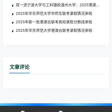
双一流宁波大学与工科强校温州大学：2025港澳台联考招
2025年华东师范大学华侨生联考录取情况来啦
2025年新一批港澳台联考高校录取分数线来啦
2025年华东师范大学港澳台联考录取情况来啦
文章评论