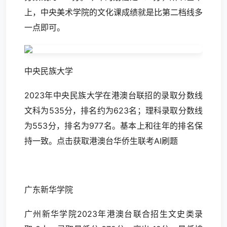
上，中央美术学院的文化课成绩就是比第二档线多
一点即可。
中央民族大学
2023年中央民族大学在港澳台联招的录取分数线
文科为535分，排名约为623名；理科录取分数线
为553分，排名为977名。基本上和往年的排名保
持一致。点击获取港澳台华侨生联考AI刷题
广东新华学院
广州新华学院2023年港澳台联合招生文史类录