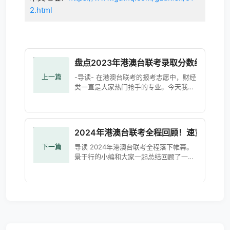
2.html
盘点2023年港澳台联考录取分数线比较
上一篇
-导读- 在港澳台联考的报考志愿中，财经
类一直是大家热门抢手的专业。今天我们
就和大家一起来盘点一下，2023年港澳
台联考中，录取分数线比较低，但是又很
优秀的财经类大学！ -东北
2024年港澳台联考全程回顾！速览这一
下一篇
导读 2024年港澳台联考全程落下帷幕。
景于行的小编和大家一起总结回顾了一下
2024年港澳台联考。关于今年的联考你
有哪些记忆，欢迎大家留言区一起交流
哦。 报名人数 2024