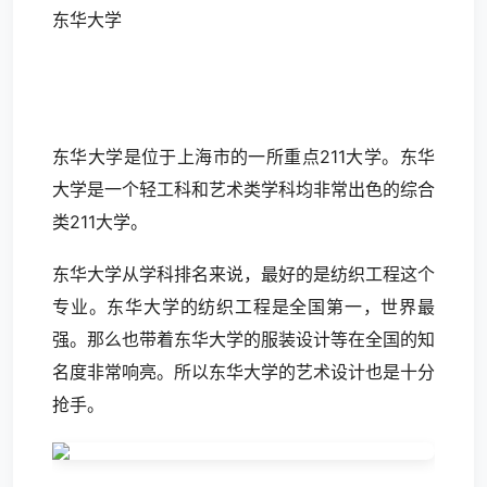
东华大学
东华大学是位于上海市的一所重点211大学。东华
大学是一个轻工科和艺术类学科均非常出色的综合
类211大学。
东华大学从学科排名来说，最好的是纺织工程这个
专业。东华大学的纺织工程是全国第一，世界最
强。那么也带着东华大学的服装设计等在全国的知
名度非常响亮。所以东华大学的艺术设计也是十分
抢手。