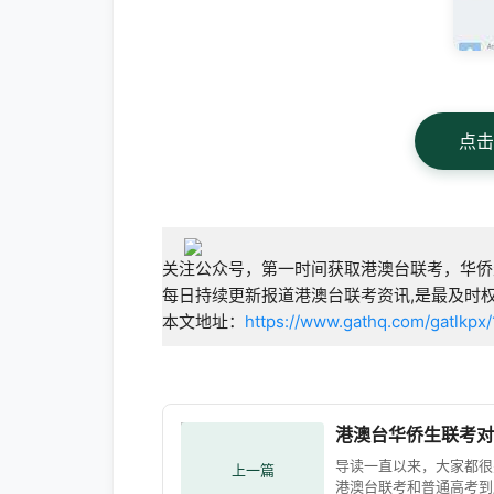
点击
关注公众号，第一时间获取港澳台联考，华侨
每日持续更新报道港澳台联考资讯,是最及时
本文地址：
https://www.gathq.com/gatlkpx/
港澳台华侨生联考对
导读一直以来，大家都很
上一篇
港澳台联考和普通高考到