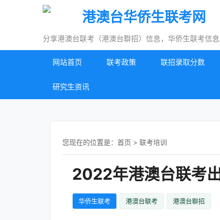
港澳台华侨生联考网
分享港澳台联考（港澳台聨招）信息，华侨生联考信息
网站首页
联考政策
联招录取分数
研究生资讯
您现在的位置是：
首页
>
联考培训
2022年港澳台联考
华侨生联考
港澳台联考
港澳台聨招