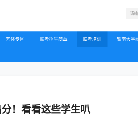
艺体专区
联考招生简章
联考培训
暨南大学
出分！看看这些学生叭