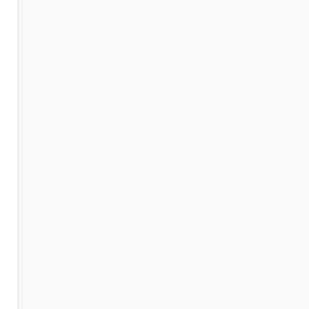
考真题解读！参考前100名成绩！