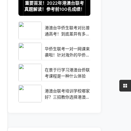
重要首发！2022年港澳台联考
真题解读！参考前100名成绩！
港澳台华侨生联考对比普
通高考！到底差异有多
大！
华侨生联考一对一网课来
袭啦！针对海外的华侨生
同学
在景于行学习港澳台侨联
考课程是一种什么体验
港澳台联考培训学校哪家
好？三招教你选择港澳台
华侨联考培训机构