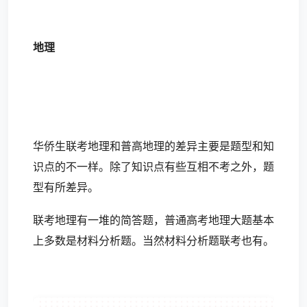
地理
华侨生联考地理和普高地理的差异主要是题型和知
识点的不一样。除了知识点有些互相不考之外，题
型有所差异。
联考地理有一堆的简答题，普通高考地理大题基本
上多数是材料分析题。当然材料分析题联考也有。