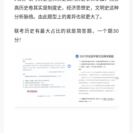
高历史卷其实是制度史，经济思想史，文明史这种
分析脉络。由此题型上的差异也就更大了。
联考历史有最大占比的就是简答题，一个题30
分！