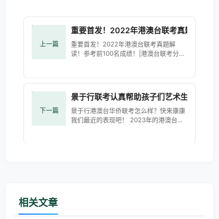
重要首发！2022年港澳台联考真题解读！
上一篇
重要首发！2022年港澳台联考真题解
读！参考前100名成绩！|港澳台联考分析
(qq.com)导读重要首发！2022年港澳台
联考真题解读！参考前100名成绩！|港澳
台联考分析2022年港澳台联考逐渐落
景于行联考认真帮助孩子们艺术生报名
下一篇
景于行港澳台华侨联考怎么样？快来康康
我们最近的表现吧！ 2023年的港澳台华
侨生联考艺术生报名正在如火如荼的进行
中。 了解过的同学和家长都知道，联考艺
术生的报名是非常繁杂
相关文章