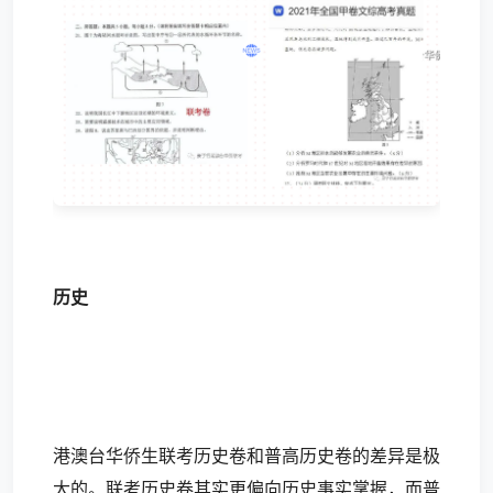
历史
港澳台华侨生联考历史卷和普高历史卷的差异是极
大的。联考历史卷其实更偏向历史事实掌握，而普