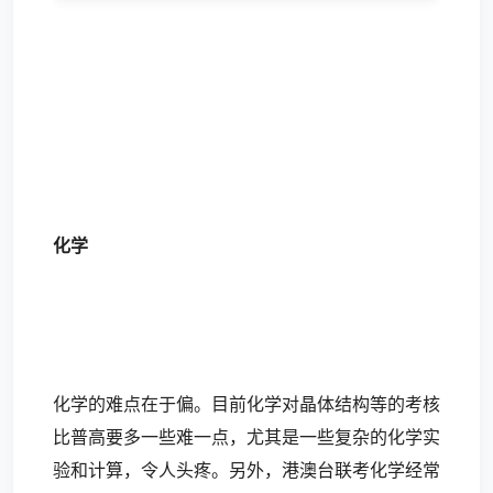
化学
化学的难点在于偏。目前化学对晶体结构等的考核
比普高要多一些难一点，尤其是一些复杂的化学实
验和计算，令人头疼。另外，港澳台联考化学经常