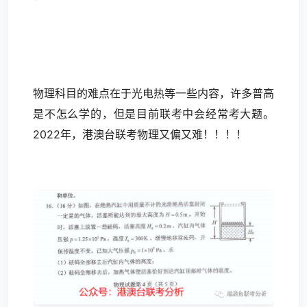
物理科目的难点在于光电热等一些内容，许多普高
是不怎么学的，但是目前联考中会经常考大题。
2022年，港澳台联考物理又偏又难！！！！