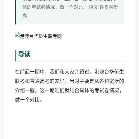
体的考试卷情况，做一个对比。 语文 许多省份
高
导读
在前面一期中，我们和大家介绍过，港澳台华侨生
联考和普通高考的差异。当时主要是从各科宽泛的
介绍一些。这一期咱们就结合具体的考试卷情况，
做一个对比。