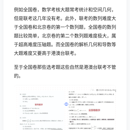
例如全国卷，数学考核大题常考统计和空间几何，
但是联考这几年没有考。此外，联考的数列难度大
于全国卷和北京卷的第一个数列题，全国卷的数列
题比较简单，北京卷的第二个数列题难度极大，属
于超高难度压轴题。而全国卷的解析几何和导数等
大题难度又要高于港澳台联考。
至于全国卷那些选考题这些自然是港澳台联考不管
的。