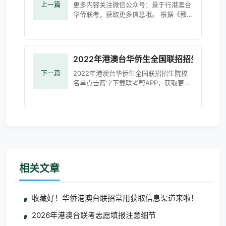
上一篇
更多内容关注微信公众号：景于行港澳台
华侨联考，获取更多信息哦。 根据《教育
部等四部门关于做好普通高校联合招收华
侨港澳台学生工作的通知》（教学
〔2018〕4号）并经教育部核准，
2022年港澳台华侨生全国联招招生院校名
下一篇
2022年港澳台华侨生全国联招招生院校
名单点击蓝字下载联考帮APP，获取更多
港澳台华侨生联考信息哦本科招生院校
（291所） 北京大学 中国人民大学 清华
大学 北京交通大
相关文章
收藏好！华侨港澳台联招常用获取信息渠道来啦！
2026年港澳台联考志愿填报注意细节