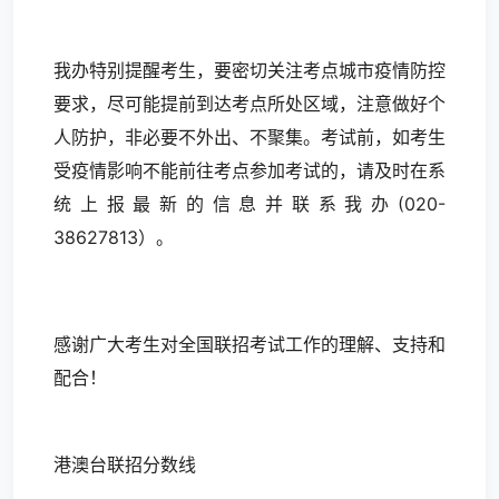
我办特别提醒考生，要密切关注考点城市疫情防控
要求，尽可能提前到达考点所处区域，注意做好个
人防护，非必要不外出、不聚集。考试前，如考生
受疫情影响不能前往考点参加考试的，请及时在系
统上报最新的信息并联系我办(020-
38627813）。
感谢广大考生对全国联招考试工作的理解、支持和
配合！
港澳台联招分数线