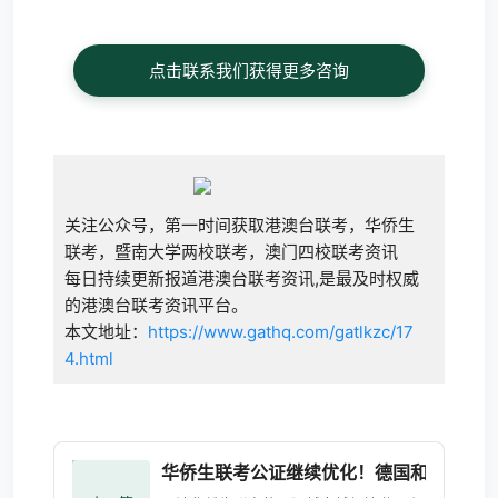
点击联系我们获得更多咨询
关注公众号，第一时间获取港澳台联考，华侨生
联考，暨南大学两校联考，澳门四校联考资讯
每日持续更新报道港澳台联考资讯,是最及时权威
的港澳台联考资讯平台。
本文地址：
https://www.gathq.com/gatlkzc/17
4.html
华侨生联考公证继续优化！德国和加拿大