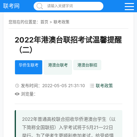
联考网
请输入关键字词
您现在的位置是：
首页
>
联考政策
2022年港澳台联招考试温馨提醒
（二）
华侨生联考
港澳台联考
港澳台聨招
发布时间：2022-05-05 21:31:10
联考政策
浏览量：
2022年普通高校联合招收华侨港澳台学生（以
下简称全国联招）入学考试将于5月21—22日
举行。为了使考生更顺利参加考试，给受疫情