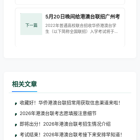
人澳门​：558人华侨生：185人 公告 根据
《教育部等四部门关
5月20日晚间给港澳台联招广州考区考生
下一篇
2022年普通高校联合招收华侨港澳台学
生（以下简称全国联招）入学考试将于明
后天举行。根据气象部门预报，广州明天
起将进入“龙舟水”时期，明后天有一次中
到大雨局部暴
相关文章
收藏好！华侨港澳台联招常用获取信息渠道来啦！
2026年港澳台联考志愿填报注意细节
即将出分！2026年港澳台联考招生情况介绍
考试结束！2026年港澳台联考接下来安排早知道！