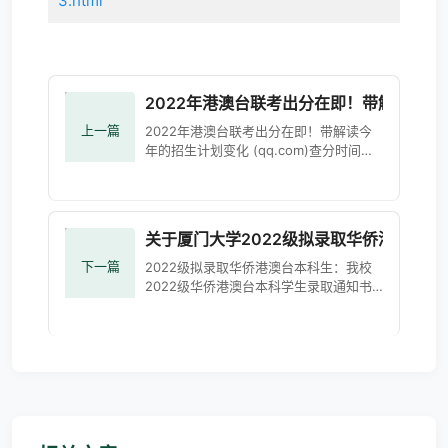
3.html
2022年港澳台联考出分在即！带解读今年
上一篇
2022年港澳台联考出分在即！带解读今
年的招生计划变化 (qq.com)查分时间很
多同学们都关心到底啥时候出分。其实往
年这个时候，两校联考已经率先出分了。
2022届的港澳台联考同学
关于厦门大学2022级拟录取华侨港澳台
下一篇
2022级拟录取华侨港澳台本科生：我校
2022级华侨港澳台本科学生录取通知书
预计于7月下旬陆续寄出，现将录取通知
书邮寄地址确认及变更相关事项说明如
下，请各位同学认真阅读：录取通