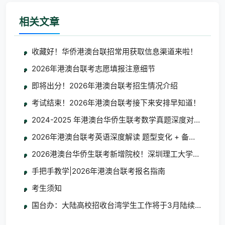
相关文章
收藏好！华侨港澳台联招常用获取信息渠道来啦！
2026年港澳台联考志愿填报注意细节
即将出分！2026年港澳台联考招生情况介绍
考试结束！2026年港澳台联考接下来安排早知道！
2024-2025 年港澳台华侨生联考数学真题深度对比分析
2026年港澳台联考英语深度解读 题型变化 + 备考指南
2026港澳台华侨生联考新增院校！深圳理工大学/大湾区
手把手教学|2026年港澳台联考报名指南
考生须知
国台办：大陆高校招收台湾学生工作将于3月陆续启动