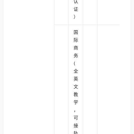
认
证
）
国
际
商
务
(
全
英
文
教
学
，
可
接
轨