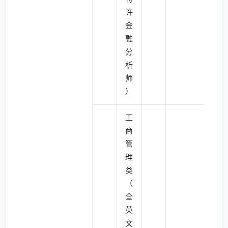
许
金
融
分
析
师
）
工
商
管
理
类
（
全
英
文