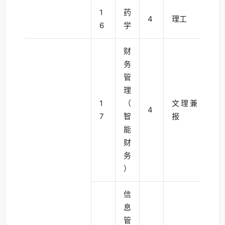
1
药
4
理工
6
学
财
务
管
理
1
（
文理兼
4
7
智
报
能
财
务
）
信
息
管