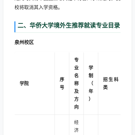
校将取消其入学资格。
二、华侨大学境外生推荐就读专业目录
泉州校区
专
业
学
名
制
序
招生科
学院
称
（
号
类
及
年
方
）
向
经
济