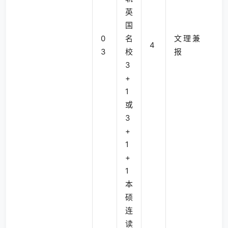
英
国
0
名
文理兼
4
3
校
报
3
+
1
或
3
+
1
+
1
本
硕
连
读