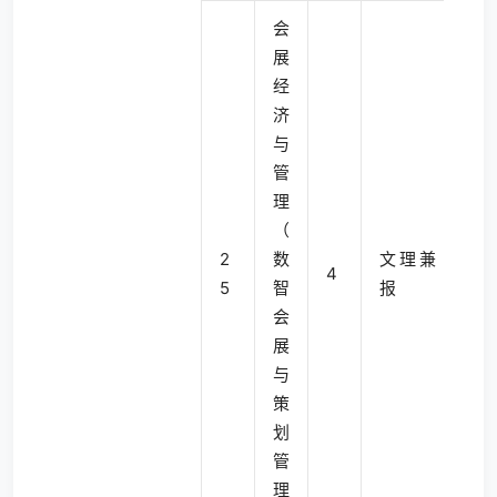
会
展
经
济
与
管
理
（
2
数
文理兼
4
5
智
报
会
展
与
策
划
管
理