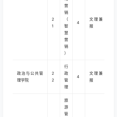
营
销
2
（
文理兼
4
1
智
报
慧
营
销
）
行
政治与公共管
2
政
文理兼
4
理学院
2
管
报
理
旅
游
管