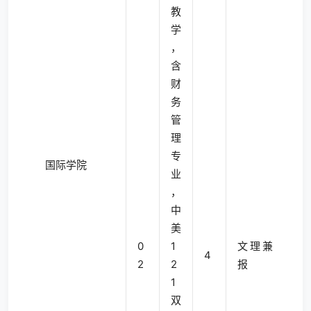
教
学
，
含
财
务
管
理
专
国际学院
业
，
中
美
0
1
文理兼
4
2
2
报
1
双