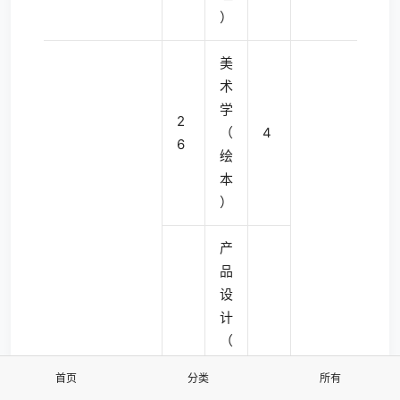
）
美
术
学
2
（
4
6
绘
本
）
产
品
设
计
（
产
首页
分类
所有
品