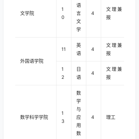
语
1
文理兼
文学院
言
4
0
报
文
学
英
文理兼
11
4
语
报
外国语学院
1
日
文理兼
4
2
语
报
数
学
与
1
数学科学学院
应
4
理工
3
用
数