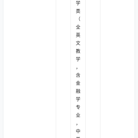
学
类
（
全
英
文
教
学
，
含
金
融
学
专
业
，
中