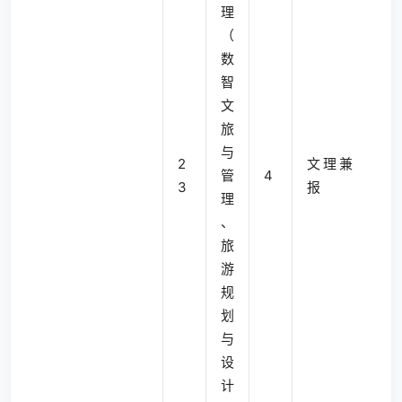
理
（
数
智
文
旅
与
2
文理兼
管
4
3
报
理
、
旅
游
规
划
与
设
计