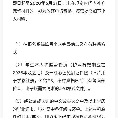
即日起至
202
6
年
5
月
31
日
，未在规定时间内补充
完整材料的，视为放弃申请资格。按需提交如下个
人材料：
（1）在报名系统填写个人完整信息及有效联系方
式。
（2）学生本人护照身份页（护照有效期应在
2028年及之后）及一寸彩色免冠证件照（照片用
于学籍注册，不得PS，不得遮挡眉毛耳朵等面部
位置，电子版需为清晰的JPG格式文件）。
（3）经公证或认证的中文或英文高中及以上学历
的毕业证书、境外高中各年级成绩单。上述材料原
件如非中/英文，则须附上经正规翻译机构翻译为