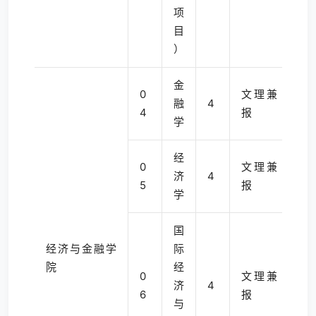
项
目
）
金
0
文理兼
融
4
4
报
学
经
0
文理兼
济
4
5
报
学
国
经济与金融学
际
院
经
0
文理兼
济
4
6
报
与