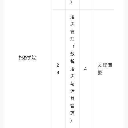
）
酒
店
管
理
（
数
旅游学院
智
2
文理兼
酒
4
4
报
店
与
运
营
管
理
）