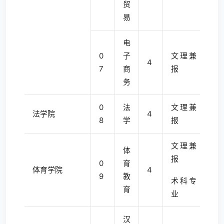
贸
易
电
0
子
文理兼
4
7
商
报
务
0
法
文理兼
法学院
4
8
学
报
文理兼
体
报
0
育
体育学院
4
9
教
术科专
育
业
汉