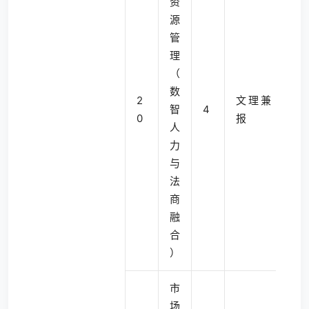
资
源
管
理
（
数
2
文理兼
智
4
0
报
人
力
与
法
商
融
合
）
市
场