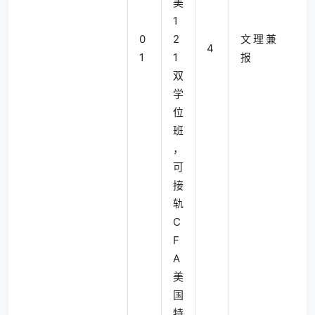
美
1
0
2
文理兼
4
1
1
报
双
学
位
班
，
可
接
轨
C
F
A
美
国
特