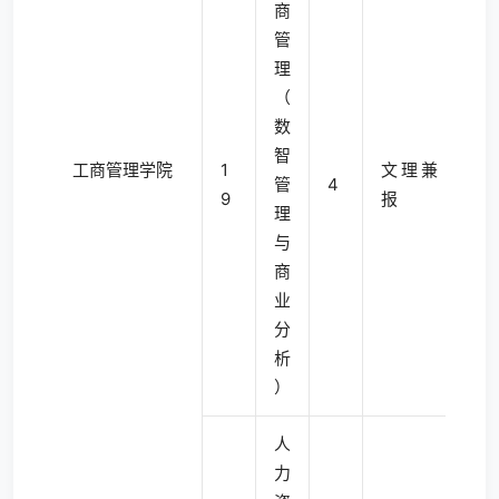
商
管
理
（
数
智
工商管理学院
1
文理兼
管
4
9
报
理
与
商
业
分
析
）
人
力