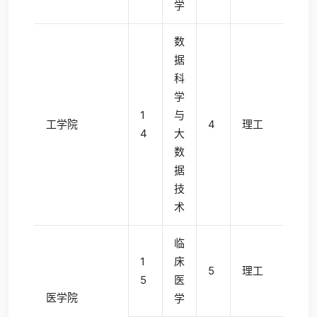
学
数
据
科
学
1
与
工学院
4
理工
4
大
数
据
技
术
临
1
床
5
理工
5
医
医学院
学