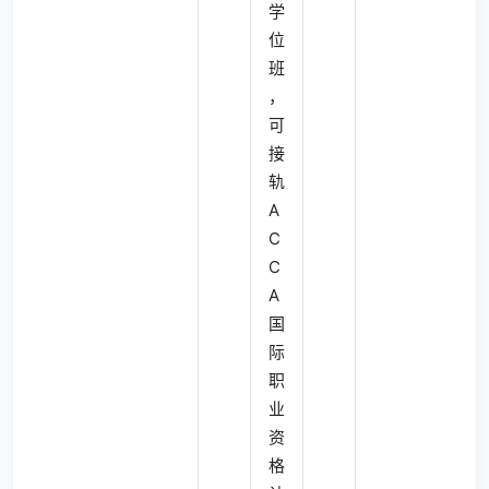
学
位
班
，
可
接
轨
A
C
C
A
国
际
职
业
资
格