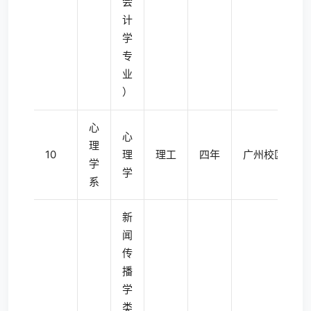
会
计
学
专
业
）
心
心
理
10
理
理工
四年
广州校区东校
学
学
系
新
闻
传
播
学
类