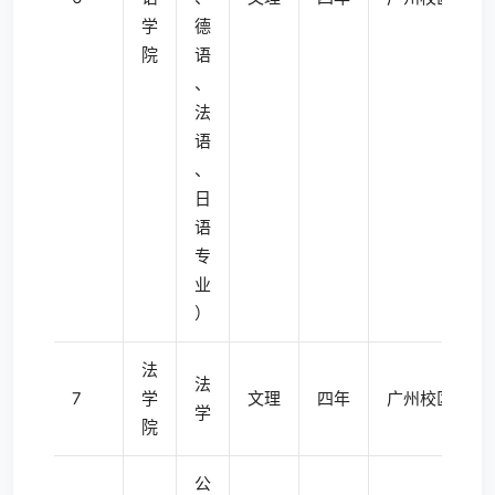
学
德
院
语
、
法
语
、
日
语
专
业
）
法
法
7
学
文理
四年
广州校区东校
学
院
公