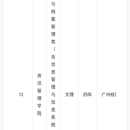
与
档
案
管
理
类
（
含
信
息
资
管
讯
理
管
12
与
文理
四年
广州校区东校
理
信
学
息
院
系
统