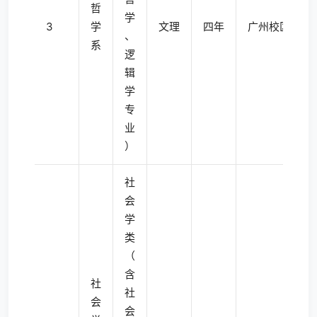
哲
学
3
学
文理
四年
广州校区南校
、
系
逻
辑
学
专
业
）
社
会
学
类
（
含
社
社
会
会