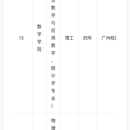
含
数
学
与
数
应
学
13
用
理工
四年
广州校区南校
学
数
院
学
、
统
计
学
专
业
）
物
理