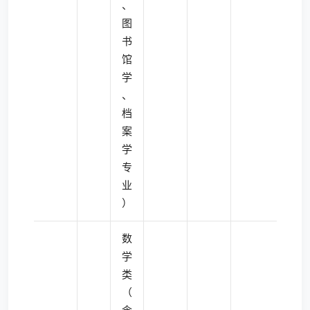
、
图
书
馆
学
、
档
案
学
专
业
）
数
学
类
（