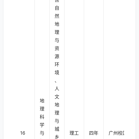
自
然
地
理
与
资
源
环
境
、
人
文
地
地
理
理
科
与
学
城
16
与
理工
四年
广州校区南校
乡