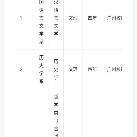
国
汉
语
语
1
言
言
文理
四年
广州校区南校
文
文
学
学
系
历
历
史
2
史
文理
四年
广州校区南校
学
学
系
哲
学
类
（
含
哲