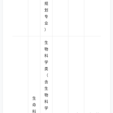
规
划
专
业
）
生
物
科
学
类
（
含
生
物
生
科
命
学
科