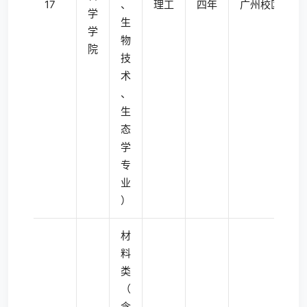
17
、
理工
四年
广州校区南校
学
生
学
物
院
技
术
、
生
态
学
专
业
）
材
料
类
（
含