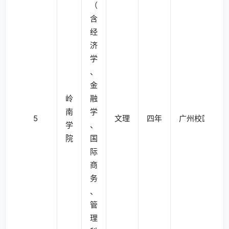
（
含
经
济
学
、
金
岭
融
南
学
5
文理
四年
广州校区南校
学
、
院
国
际
商
务
、
管
理