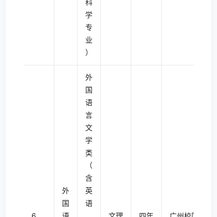
科
学
专
业
）
外
国
语
言
文
学
类
（
含
外
英
国
语
6
语
、
文理
四年
广州校区南校