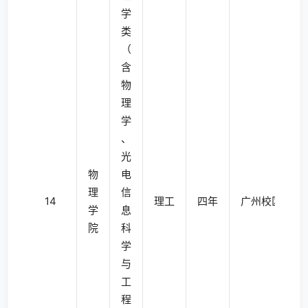
学
类
（
含
物
理
学
、
光
物
电
理
信
14
理工
四年
广州校区南校
学
息
院
科
学
与
工
程