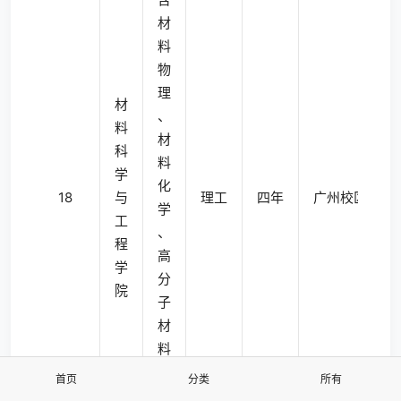
材
料
物
理
材
、
料
材
科
料
学
化
18
与
理工
四年
广州校区东校
学
工
、
程
高
学
分
院
子
材
料
与
首页
分类
所有
工