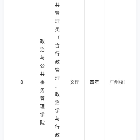
共
管
理
类
（
政
含
治
行
与
政
公
管
共
理
8
事
文理
四年
广州校区东校
、
务
政
管
治
理
学
学
与
院
行
政