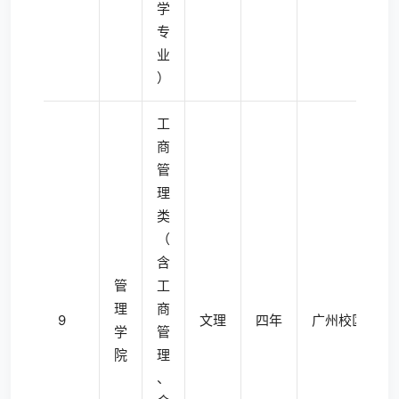
学
专
业
）
工
商
管
理
类
（
含
管
工
理
商
9
文理
四年
广州校区东校
学
管
院
理
、