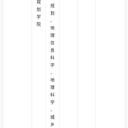
规
规
划
划
学
、
院
地
理
信
息
科
学
、
地
理
科
学
、
城
乡