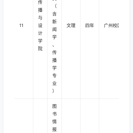
传
（
播
含
与
新
11
设
文理
四年
广州校区东校
闻
计
学
学
、
院
传
播
学
专
业
）
图
书
情
报