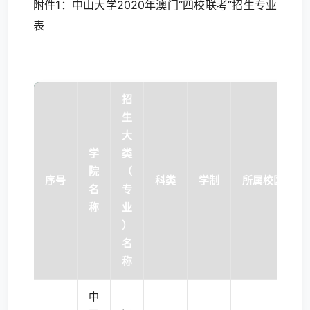
附件1：中山大学2020年澳门“四校联考”招生专业
表
招
生
大
学
类
院
（
序号
科类
学制
所属校区
名
专
称
业
）
名
称
中