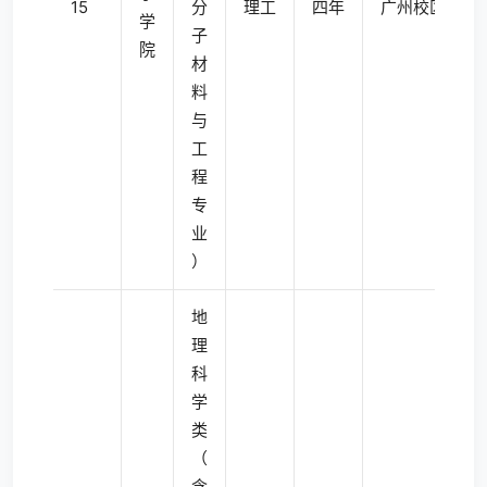
15
分
理工
四年
广州校区东校
学
子
院
材
料
与
工
程
专
业
）
地
理
科
学
类
（
含