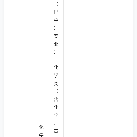
（
理
学
）
专
业
）
化
学
类
（
含
化
学
、
化
高
学