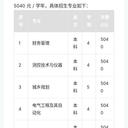
5040 元 / 学年，具体招生专业如下：
序
层
学
学费
专业
号
次
制
(元)
本
504
1
财务管理
4
科
0
本
504
2
测控技术与仪器
4
科
0
本
504
3
城乡规划
5
科
0
电气工程及其自
本
504
4
4
动化
科
0
本
504