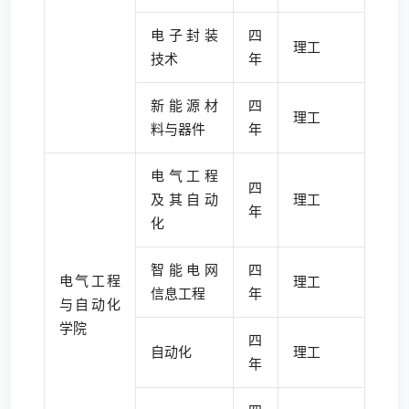
电子封装
四
理工
技术
年
新能源材
四
理工
料与器件
年
电气工程
四
及其自动
理工
年
化
智能电网
四
电气工程
理工
信息工程
年
与自动化
学院
四
自动化
理工
年