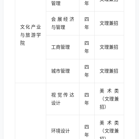
管理
年
会展经济
四
文理兼招
文化产业
与管理
年
与旅游学
院
四
工商管理
文理兼招
年
四
城市管理
文理兼招
年
美术类
视觉传达
四
（文理兼
设计
年
招）
美术类
四
环境设计
（文理兼
年
招）