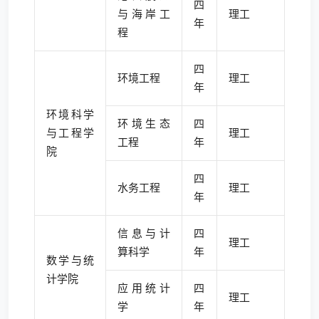
四
与海岸工
理工
年
程
四
环境工程
理工
年
环境科学
环境生态
四
与工程学
理工
工程
年
院
四
水务工程
理工
年
信息与计
四
理工
算科学
年
数学与统
计学院
应用统计
四
理工
学
年