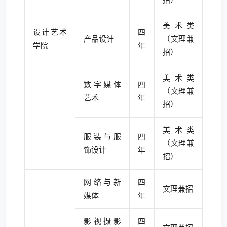
美术类
设计艺术
四
产品设计
（文理兼
学院
年
招）
美术类
数字媒体
四
（文理兼
艺术
年
招）
美术类
服装与服
四
（文理兼
饰设计
年
招）
网络与新
四
文理兼招
媒体
年
影视摄影
四