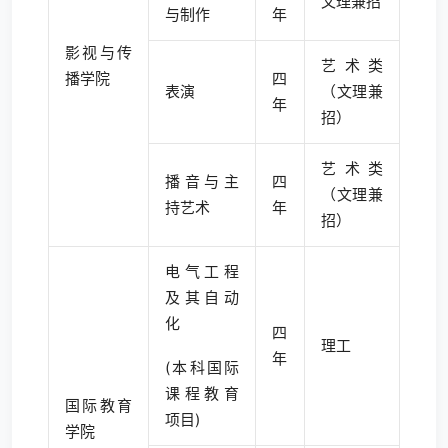
文理兼招
与制作
年
影视与传
艺术类
播学院
四
表演
（文理兼
年
招）
艺术类
播音与主
四
（文理兼
持艺术
年
招）
电气工程
及其自动
化
四
理工
年
(本科国际
课程教育
国际教育
项目)
学院