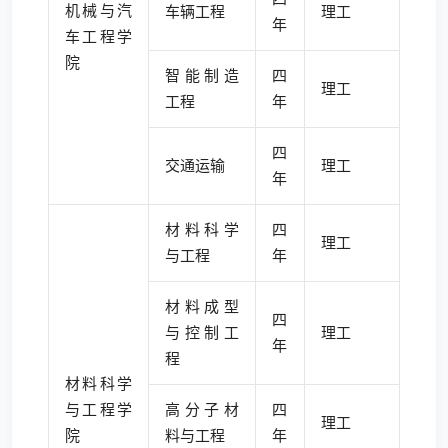
机械与汽
车辆工程
理工
年
车工程学
院
智能制造
四
理工
工程
年
四
交通运输
理工
年
材料科学
四
理工
与工程
年
材料成型
四
与控制工
理工
年
程
材料科学
与工程学
高分子材
四
理工
院
料与工程
年