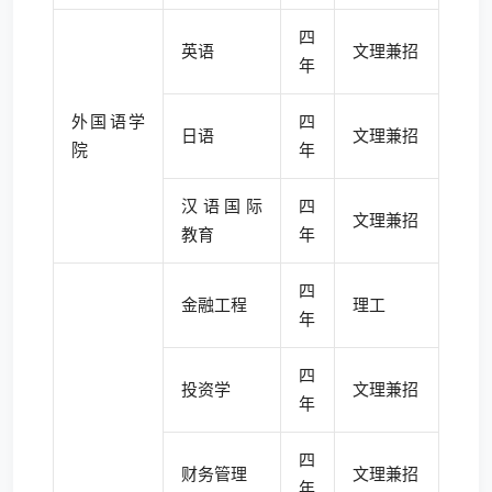
四
英语
文理兼招
年
外国语学
四
日语
文理兼招
院
年
汉语国际
四
文理兼招
教育
年
四
金融工程
理工
年
四
投资学
文理兼招
年
四
财务管理
文理兼招
年