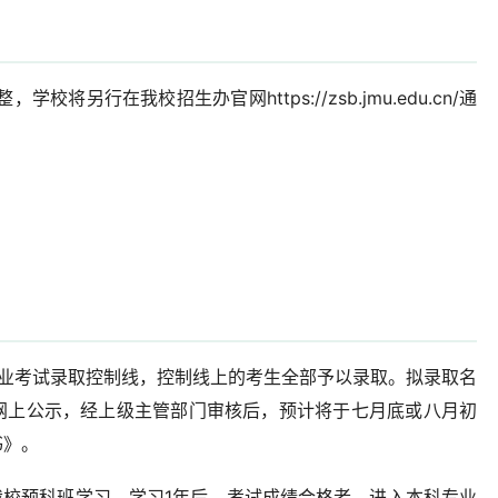
校将另行在我校招生办官网https://zsb.jmu.edu.cn/通
专业考试录取控制线，控制线上的考生全部予以录取。拟录取名
网上公示，经上级主管部门审核后，预计将于七月底或八月初
书》。
我校预科班学习。学习1年后，考试成绩合格者，进入本科专业