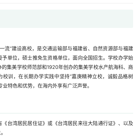
双一流”建设高校，是交通运输部与福建省、自然资源部与福建
授予单位，硕士推免生资格单位，面向全国招生。学校办学始
办的集美学校师范部和1920年创办的集美学校水产航海科、商
”为校训，在长期办学实践中坚持“嘉庚精神立校，诚毅品格树
专业特色和优势，在海内外享有广泛声誉。
有《台湾居民居住证》或《台湾居民来往大陆通行证》、以及
生。