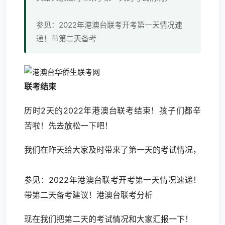
参见：2022年港澳台联考开考第一天情况速
递！带第二天备考
联考结束
历时2天的2022年港澳台联考结束！孩子们都辛
苦啦！先去放松一下吧！
我们在昨天给大家及时带来了第一天的考试情况，
参见：
2022年港澳台联考开考第一天情况速递！
带第二天备考建议！港澳台联考分析
现在我们把第二天的考试情况和大家汇报一下！