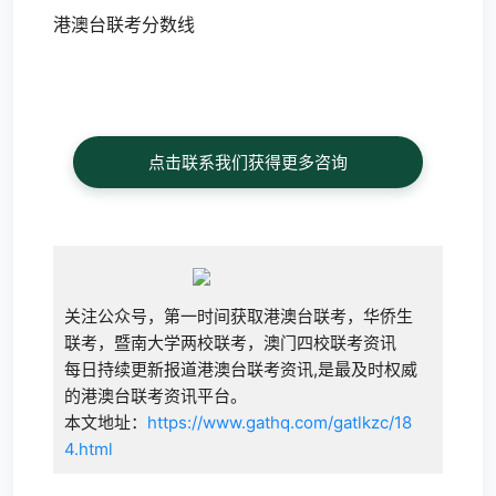
港澳台联考分数线
点击联系我们获得更多咨询
关注公众号，第一时间获取港澳台联考，华侨生
联考，暨南大学两校联考，澳门四校联考资讯
每日持续更新报道港澳台联考资讯,是最及时权威
的港澳台联考资讯平台。
本文地址：
https://www.gathq.com/gatlkzc/18
4.html