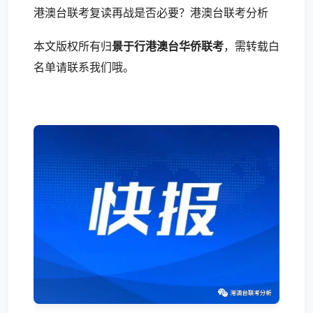
港澳台联考复读再战是否必要？港澳台联考分析
本文版权所有归
景于行港澳台华侨联考
，需转载白
名单请联系我们哦。