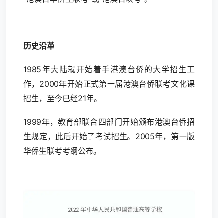
历史沿革
1985年大陆就开始着手港澳台侨的大学招生工
作，2000年开始正式第一届港澳台侨联考文化课
招生，至今已经21年。
1999年，教育部联合四部门开始颁布港澳台侨招
生规定，此后开始了考试招生。2005年，第一版
华侨生联考考纲公布。