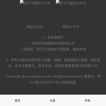
微信公众号
微信公众号
1、本站隶属于
深圳市景衡教育科技有限公司
，品牌名：景于行港澳台华侨联考，版权所有
2、所有文章未经授权禁止转载、摘编、复制或建立镜像，如有违
反，追究法律责任。技术支持：深圳市景衡教育科技有限公司
Copyright ©
www.gathq.com
All Rights Reserved. 备案号：
粤
ICP备20016657号-2
网站地图
首页
分类
所有