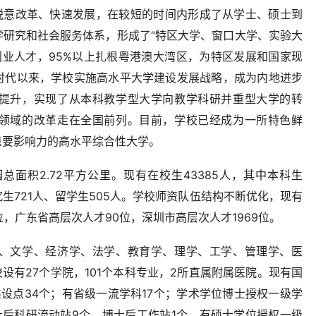
，锐意改革、快速发展，在较短的时间内形成了从学士、硕士到
学研究和社会服务体系，形成了“特区大学、窗口大学、实验大
创业人才，95%以上扎根粤港澳大湾区，为特区发展和国家现
时代以来，学校实施高水平大学建设发展战略，成为内地进步
提升，实现了从本科教学型大学向教学科研并重型大学的转
领域的改革走在全国前列。目前，学校已经成为一所特色鲜
重要影响力的高水平综合性大学。
面积2.72平方公里。现有在校生43385人，其中本科生
研究生721人、留学生505人。学校师资队伍结构不断优化，现有
位，广东省高层次人才90位，深圳市高层次人才1969位。
、文学、经济学、法学、教育学、理学、工学、管理学、医
设有27个学院，101个本科专业，2所直属附属医院。现有国
设点34个；有省级一流学科17个；学术学位博士授权一级学
士后科研流动站9个，博士后工作站1个。有硕士学位授权一级