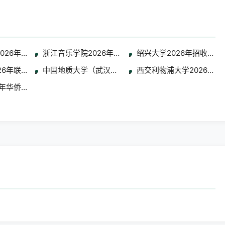
学生简章
2026年通过全国联招考试招收华侨港澳台学生简章
浙江音乐学院2026年华侨港澳台本科招生专业考试合
绍兴大学2026年招收华
区本科招生考试专业合格分数线及成绩查询公告
26年联合招收艺术类华侨港澳台学生简章
中国地质大学（武汉）2026年招收港澳台侨学生 艺
西交利物浦大学2026年
专业考试考生须知
6年华侨港澳台艺术、体育类招生公告