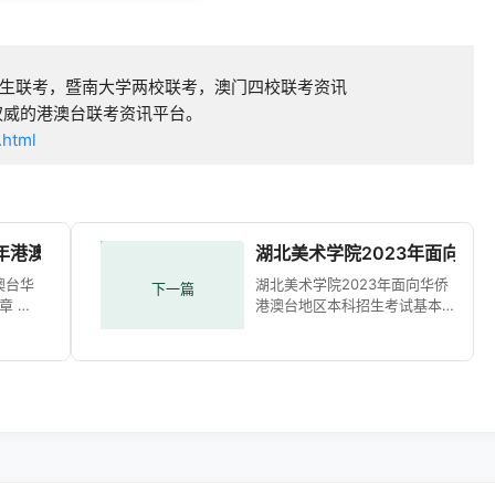
生联考，暨南大学两校联考，澳门四校联考资讯
权威的港澳台联考资讯平台。
.html
3年港澳台华侨生联考普通本科招生简章
湖北美术学院2023年面向华
澳台华
湖北美术学院2023年面向华侨
下一篇
章 发
港澳台地区本科招生考试基本
29 阅
安排的公告 作者： 时间：
州美术
2023-01-09 点击数：215各位
学
考生：为做好我校2023年面向
，于
华侨港澳台地区（含台湾学测
生）本科招生工作，经