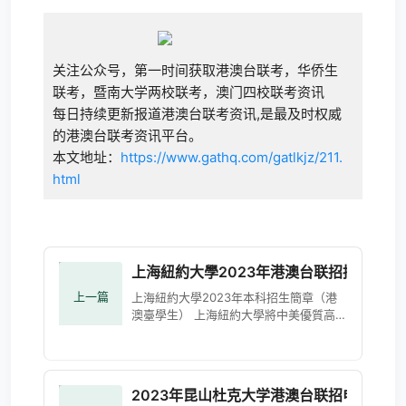
关注公众号，第一时间获取港澳台联考，华侨生
联考，暨南大学两校联考，澳门四校联考资讯
每日持续更新报道港澳台联考资讯,是最及时权威
的港澳台联考资讯平台。
本文地址：
https://www.gathq.com/gatlkjz/211.
html
上海紐約大學2023年港澳台联招招生简章
上一篇
上海紐約大學2023年本科招生簡章（港
澳臺學生） 上海紐約大學將中美優質高等
教育的優勢相結合，精心打造注重激發和
提升學生創新能力的課程體系、教學環境
和培養模式，致力於將學生
2023年昆山杜克大学港澳台联招申请指南