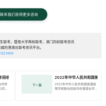
联系我们获得更多咨询
生联考，暨南大学两校联考，澳门四校联考资讯
权威的港澳台联考资讯平台。
332.html
2年招收华侨港澳台学生简章
2022年中华人民共和国普通
收华侨
2022年中华人民共和国普通高
下一篇
3月01
等学校联合招收华侨港澳台学
等四部
生简章时间 : 2022-01-18
招收
20:04:03 来源 : 广东省教育考
知》
试院 分享到：根据《教育部等