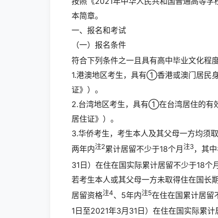
按照《2021年中华人民共和国普通高等
本简章。
一、报名和考试
（一）报名条件
符合下列条件之一且具有高中毕业文化程
1.港澳地区考生，具有①香港或澳门居民
证》）。
2.台湾地区考生，具有①在台湾居住的
居住证》）。
3.华侨考生，考生本人及其父母一方均须
注2
注3
两年内
累计居留不少于18个月
，其中
31日）在住在国实际累计居留不少于18个
若考生本人或其父母一方未取得住在国长期
注4
注5
居留资格
、5年内
在住在国累计居留
1日至2021年3月31日）在住在国实际累