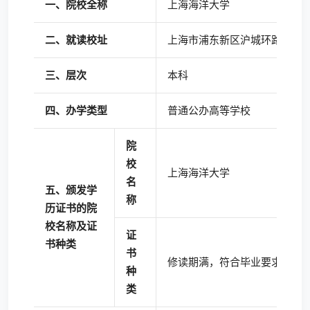
一、
院
校全称
上海海洋大学
二、就读校址
上海市浦东新区沪城环路999 
三、
层
次
本科
四、办学类型
普通公办高等学校
院
校
上海海洋大学
名
五、颁发学
称
历证书的院
校名称及证
证
书种类
书
修读期满，符合毕业要求者，
种
类