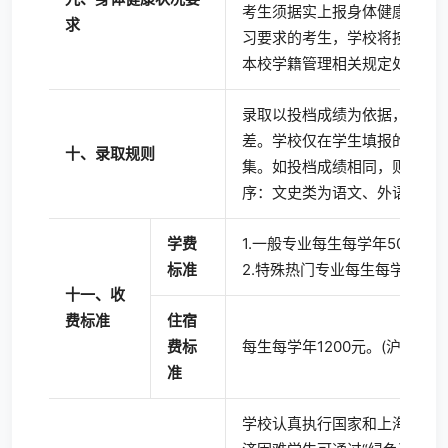
考生须据实上报身体健康状况
求
习要求的考生，学校将按照教
本校学籍管理相关规定处理。
录取以投档成绩为依据，从高
差。学校仅在学生填报的专业
十、录取规则
集。如投档成绩相同，则参考
序：文史类为语文、外语、数
学费
1.一般专业每生每学年5000元
标准
2.特殊热门专业每生每学年650
十一、收
费标准
住宿
费标
每生每学年1200元。(沪教委财〔
准
学校认真执行国家和上海市学