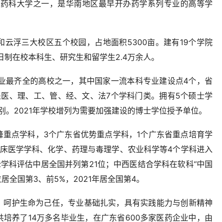
三所药科大学之一，是华南地区最早开办药学系列专业的高等学
云浮三大校区五个校园，占地面积5300亩。建有19个学院
日制在校本科生、研究生和留学生2.4万余人。
专业最齐全的高校之一，其中国家一流本科专业建设点4个，省
盖医、理、工、管、经、文、法7个学科门类。拥有5个硕士学
别。2021年学校增列为需要加强建设的博士学位授予单位。
峰重点学科，3个广东省优势重点学科，1个广东省重点培育学
临床医学学科、化学、药理与毒理学、农业科学等4个学科进入
轮学科评估中居全国并列第21位；中西医结合学科在软科“中国
位居全国第3、前5%，2021年居全国第4。
、呵护生命为己任，专业基础扎实，具有实践能力与创新精神
培养了14万多名毕业生，在广东省600多家医药企业中，由