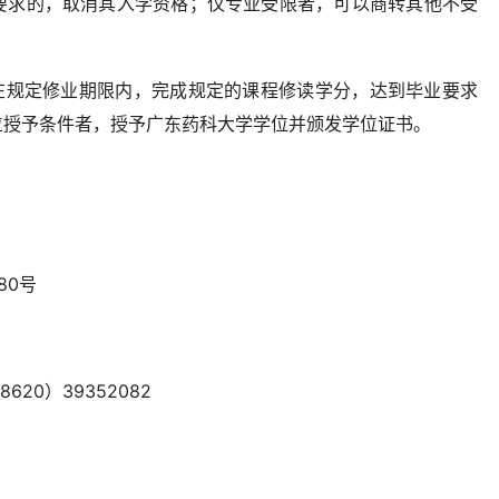
要求的，取消其入学资格；仅专业受限者，可以商转其他不受
，在规定修业期限内，完成规定的课程修读学分，达到毕业要求
位授予条件者，授予广东药科大学学位并颁发学位证书。
80号
620）39352082