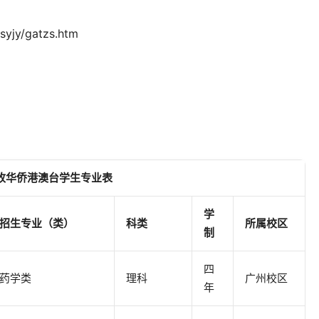
yjy/gatzs.htm
收华侨港澳台学生
专业
表
学
招生专业（类）
科类
所属校区
制
四
药学类
理科
广州校区
年