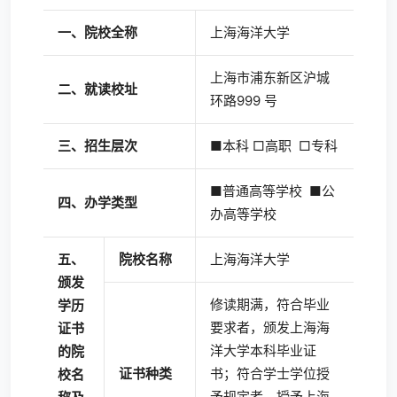
一、院校全称
上海海洋大学
上海市浦东新区沪城
二、就读校址
环路999 号
三、招生层次
■本科 □高职 □专科
■普通高等学校 ■公
四、办学类型
办高等学校
五、
院校名称
上海海洋大学
颁发
修读期满，符合毕业
学历
要求者，颁发上海海
证书
洋大学本科毕业证
的院
证书种类
书；符合学士学位授
校名
予规定者，授予上海