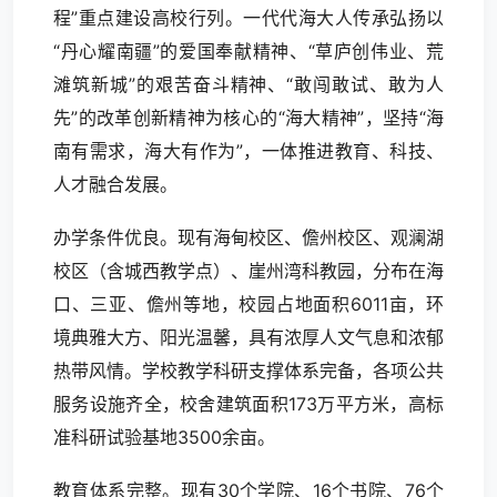
程”重点建设高校行列。一代代海大人传承弘扬以
“丹心耀南疆”的爱国奉献精神、“草庐创伟业、荒
滩筑新城”的艰苦奋斗精神、“敢闯敢试、敢为人
先”的改革创新精神为核心的“海大精神”，坚持“海
南有需求，海大有作为”，一体推进教育、科技、
人才融合发展。
办学条件优良。现有海甸校区、儋州校区、观澜湖
校区（含城西教学点）、崖州湾科教园，分布在海
口、三亚、儋州等地，校园占地面积6011亩，环
境典雅大方、阳光温馨，具有浓厚人文气息和浓郁
热带风情。学校教学科研支撑体系完备，各项公共
服务设施齐全，校舍建筑面积173万平方米，高标
准科研试验基地3500余亩。
教育体系完整。现有30个学院、16个书院、76个