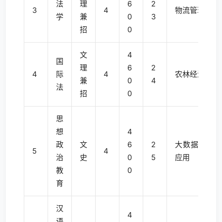
法
理
6
2
3
4
物流管理
学
兼
0
3
招
0
文
4
国
理
6
2
4
际
4
农林经济管理
兼
0
4
法
招
0
思
想
4
政
文
6
2
大数据管理与
5
4
治
史
0
5
应用
教
0
育
汉
4
语