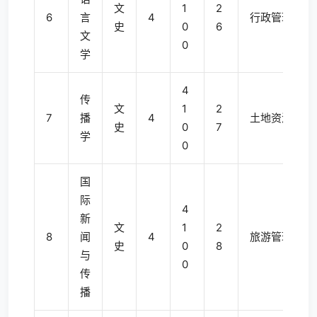
文
1
2
6
言
4
行政管理
史
0
6
文
0
学
4
传
文
1
2
7
播
4
土地资源管理
史
0
7
学
0
国
际
4
新
文
1
2
8
闻
4
旅游管理
史
0
8
与
0
传
播