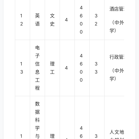
4
酒店管理
1
英
文
6
3
4
（中外合作办
2
语
史
0
2
学）
0
电
子
4
行政管理
1
信
理
6
3
4
（中外合作办
3
息
工
0
3
学）
工
0
程
数
据
科
学
4
人文地理与城
1
与
理
6
3