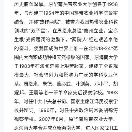
历史底蕴深厚。原华南热带农业大学创建于1958
年，与创建于1954年的中国热带农业科学院紧密
结合，并称“热作两院”，被誉为我国热带农业科教
领域的“双子星”。在周恩来总理“儋州立业，宝岛
生根”光辉题词的激励下，“两院人”经过艰苦卓绝
的奋斗，使我国成为世界上唯一在北纬18-24°范
围内大面积成功种植天然橡胶的国家。原海南大学
于1983年在海甸荒滩上艰苦起家，建成了全省规
模最大、社会辐射力和影响力广泛的学科专业体
系。周恩来、朱德、董必武、叶剑英、邓小平、胡
耀邦、王震等老一辈革命家先后视察学校。1993
年，时任中共中央总书记、国家主席江泽民视察学
校并题词。1996年，时任中央政治局常委胡锦涛
视察学校。2007年8月，原华南热带农业大学、
原海南大学合并成立新海南大学，进入国家“211工