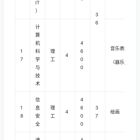
IT
）
3
6
计
算
机
4
音乐表演
1
科
理
6
4
7
学
工
0
（器乐方向）
与
0
技
术
信
4
1
息
理
6
3
4
绘画
8
安
工
0
7
全
0
通
4