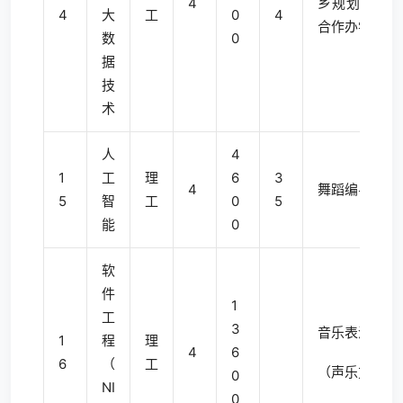
4
乡规划（中外
4
大
工
0
4
合作办学）
数
0
据
技
术
人
4
1
工
理
6
3
4
舞蹈编导
5
智
工
0
5
能
0
软
件
1
工
3
音乐表演
1
程
理
4
6
6
（
工
（声乐方向）
0
NI
0