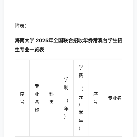
附表：
海南大学 202
5
年
全国联合招收
华侨
港澳台学生
招
生专业一览表
学
费
学
专
制
（
序
业
科
序
元
专业名称
（
号
名
类
号
/
年
称
学
）
年
）