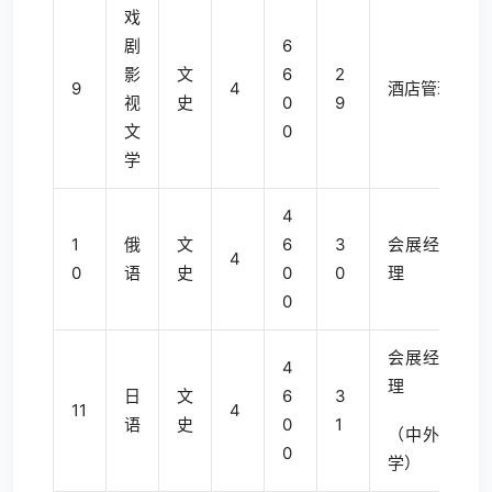
戏
剧
6
影
文
6
2
9
4
酒店管理
视
史
0
9
文
0
学
4
1
俄
文
6
3
会展经济与管
4
0
语
史
0
0
理
0
会展经济与管
4
理
日
文
6
3
11
4
语
史
0
1
（中外合作办
0
学）