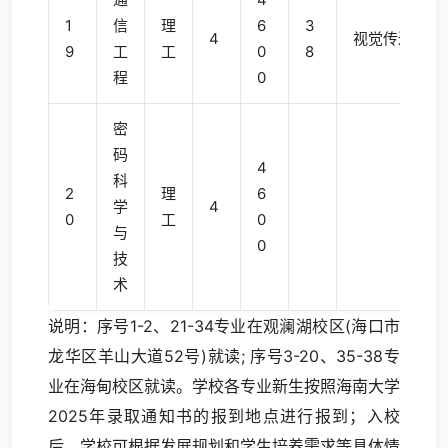
1
信
理
6
3
4
视觉传达设计
9
工
工
0
8
程
0
密
码
4
科
2
理
6
学
4
0
工
0
与
0
技
术
说明：序号1-2、21-34专业在观澜湖校区(海口市
龙华区羊山大道52号)就读; 序号3-20、35-38专
业在海甸校区就读。学校各专业新生按照海南大学
2025年录取通知书的报到地点进行报到；入校
后，学校可根据发展规划和学生培养需求等具体情