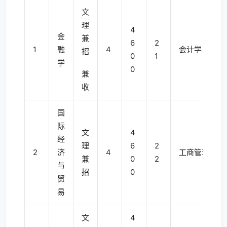
文
理
4
金
兼
6
2
1
融
4
会计学
招
0
1
学
0
兼
收
国
际
文
4
经
理
6
2
2
济
4
工商管理
兼
0
2
与
招
0
贸
易
文
4