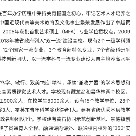
在百年办学历程中秉持美育报国之初心，牢记艺术人才培养之
中国近现代高等美术教育及文化事业繁荣发展作出了卓越贡
2005年获批首批艺术硕士（MFA）专业学位授权点，2009
018年被省政府列入“双一流”建设高校。现有2个一级学科硕
，12个国家一流专业，3个教育部特色专业，7个省级科研平
级科技创新团队，以一流学科与一流专业建设为自主培养高水平
笃学、敏行、致美”校训精神，承续“兼收并蓄”的学术思想和
大批高素质视觉艺术人才。学校现有藏龙岛和昙华林两个校区，
900余人，在校学生8000余人，设有15个教学单位，28个
奖3人，霍英东青年科学奖获得者1人。建有省级优秀基层教学
思政名师团队1个。学校建有黄石协同示范创新基地、景德镇创
建了贯通育人全程、融通课内课外、联通校内校外的“353”实