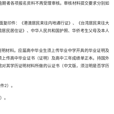
。逾期者各项报名资料不再受理审核。审核材料提交要求分别如
反面复印件：《港澳居民来往内地通行证》、《台湾居民来往大
湾居民居住证》、中华人民共和国护照、华侨考生父母及本人
；
的证明材料。应届高中毕业生须上传毕业中学开具的毕业证明及
须上传高中毕业证书（证明）及高中三年成绩单正本。持国外
馆对其学历证明材料所做的认证书（中文版，须注明是否学历
件2）。
码）。