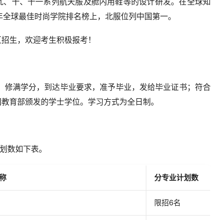
九、十、十一系列航天服及舱内用鞋等的设计研发。在全球知
20年全球最佳时尚学院排名榜上，北服位列中国第一。
区招生，欢迎考生积极报考！
年。修满学分，到达毕业要求，准予毕业，发给毕业证书；符合
国教育部颁发的学士学位。学习方式为全日制。
计划数如下表。
称
分专业计划数
限招6名