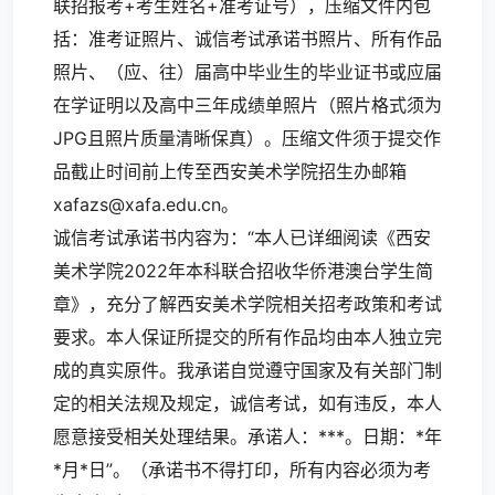
联招报考+考生姓名+准考证号），压缩文件内包
括：
准考证照片、诚信考试承诺书照片、所有作品
照片、（应、往）届高中毕业生的毕业证书或应届
在学证明以及高中三年成绩单照片（照片格式须为
JPG且照片质量清晰保真）。压缩文件须于提交作
品截止时间前上传至西安美术学院招生办邮箱
xafazs@xafa.edu.cn。
诚信考试承诺书内容为：“本人已详细阅读《西安
美术学院2022年本科联合招收华侨港澳台学生简
章》，充分了解西安美术学院相关招考政策和考试
要求。本人保证所提交的所有作品均由本人独立完
成的真实原件。我承诺自觉遵守国家及有关部门制
定的相关法规及规定，诚信考试，如有违反，本人
愿意接受相关处理结果。承诺人：***。日期：*年
*月*日”。（承诺书不得打印，所有内容必须为考