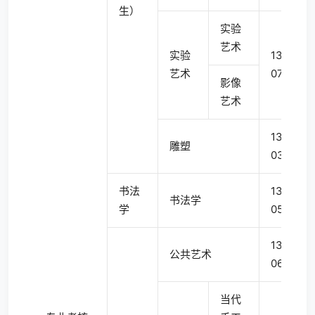
生）
实验
艺术
实验
1304
艺术
07TK
影像
艺术
1304
雕塑
03
书法
1304
书法学
学
05T
1305
公共艺术
06
当代