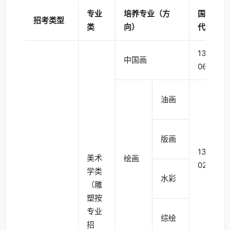
专业
培养专业（方
国标
招考类型
类
向）
代码
1304
中国画
06T
油画
版画
1304
美术
绘画
02
学类
水彩
（雕
塑按
专业
综绘
招