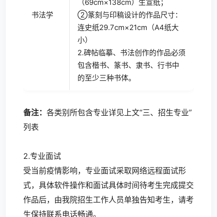
（69cm×138cm）生宣纸；
书法学
②篆刻与印稿设计的作品尺寸：
连史纸29.7cm×21cm（A4纸大
小）
2.碑帖临摹、书法创作的作品必须
包含楷书、篆书、隶书、行书中
的至少三种书体。
备注：
各类别所包含专业详见上文“三、招生专业”
列表
2.专业面试
受当前疫情影响，专业面试采取网络远程面试形
式，具体软件操作和面试具体时间待考生完成提交
作品后，由我院招生工作人员单独告知考生，请考
生保持联系电话畅通。