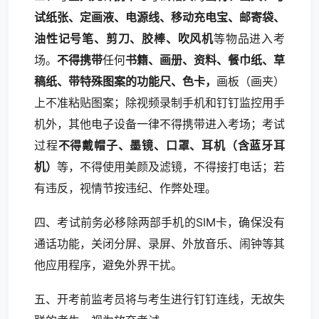
试纸张、定画液、电源线、移动充电宝、邮寄袋、
油性记号笔、剪刀、胶棒、吹风机
等物品进入考
场。
不得携带
任何
书籍、画册、资料、餐巾纸、草
稿纸、带特殊图案的功能尺、色卡，
画板（画夹）
上不准粘贴图案；除视频录制手机和钉钉监控用手
机外，其他电子设备一律不得携带进入考场；考试
过程
不得戴帽子、墨镜、口罩、耳机（含蓝牙耳
机）
等，不得使用美颜及滤镜，不得接打电话；若
有违反，视情节按违纪、作弊处理。
四、考试前务必移除两部手机的SIM卡，确保没有
通话功能，关闭分屏、录屏、外放音乐、闹钟等其
他应用程序，避免外界干扰。
五、开考前监考员将与考生进行钉钉连线，无故失