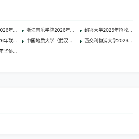
学生简章
2026年通过全国联招考试招收华侨港澳台学生简章
浙江音乐学院2026年华侨港澳台本科招生专业考试合
绍兴大学2026年招收华
区本科招生考试专业合格分数线及成绩查询公告
26年联合招收艺术类华侨港澳台学生简章
中国地质大学（武汉）2026年招收港澳台侨学生 艺
西交利物浦大学2026年
专业考试考生须知
6年华侨港澳台艺术、体育类招生公告