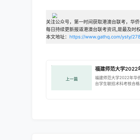
关注公众号，第一时间获取港澳台联考，华侨
每日持续更新报道港澳台联考资讯,是最及时
本文地址：
https://www.gathq.com/ysty/278
福建师范大学202
福建师范大学2022年华
上一篇
台学生联招术科考核合格
发布时间：2022-05-3
数：716 经审核，以下同学通过
我校2022年华