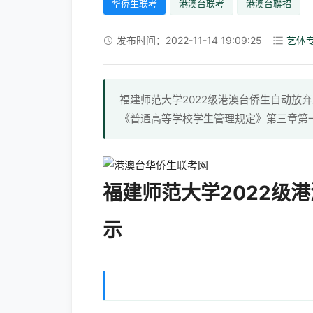
华侨生联考
港澳台联考
港澳台聨招
发布时间：2022-11-14 19:09:25
艺体
福建师范大学2022级港澳台侨生自动放弃入
《普通高等学校学生管理规定》第三章第
福建师范大学2022级
示