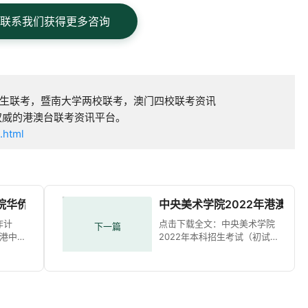
联系我们获得更多咨询
生联考，暨南大学两校联考，澳门四校联考资讯
权威的港澳台联考资讯平台。
.html
学院华侨港澳台联招考生提交作品的通知
中央美术学院2022年港澳台
作计
点击下载全文：中央美术学院
下一篇
港中
2022年本科招生考试（初试）
知 来
考生操作手册.pdf 第一部分 两
部手机的APP下载安装 一、主
少数民
机位手机——“优艺+”APP下载
联
安装说明