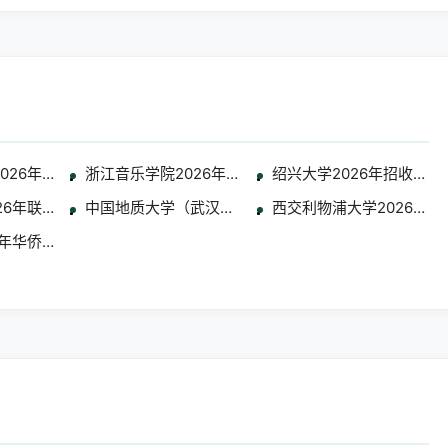
学生简章
2026年通过全国联招考试招收华侨港澳台学生简章
浙江音乐学院2026年华侨港澳台本科招生专业考试合
绍兴大学2026年招收华
区本科招生考试专业合格分数线及成绩查询公告
26年联合招收艺术类华侨港澳台学生简章
中国地质大学（武汉）2026年招收港澳台侨学生 艺
西交利物浦大学2026年
专业考试考生须知
6年华侨港澳台艺术、体育类招生公告