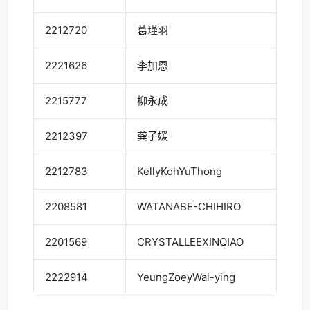
2212720
葛瑾羽
2221626
李加恩
2215777
柳永成
2212397
龚子媛
2212783
KellyKohYuThong
2208581
WATANABE-CHIHIRO
2201569
CRYSTALLEEXINQIAO
2222914
YeungZoeyWai-ying