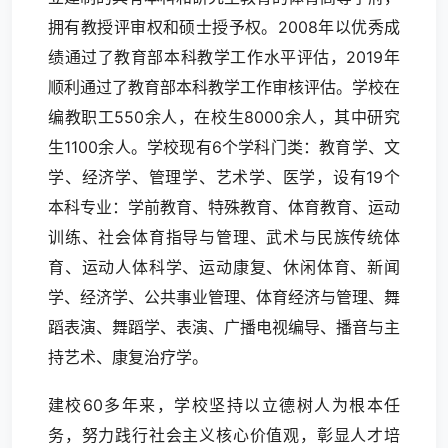
拥有教授评审权和硕士授予权。2008年以优秀成
绩通过了教育部本科教学工作水平评估，2019年
顺利通过了教育部本科教学工作审核评估。学校在
编教职工550余人，在校生8000余人，其中研究
生1100余人。学校现有6个学科门类：教育学、文
学、经济学、管理学、艺术学、医学，设有19个
本科专业：学前教育、特殊教育、体育教育、运动
训练、社会体育指导与管理、武术与民族传统体
育、运动人体科学、运动康复、休闲体育、新闻
学、经济学、公共事业管理、体育经济与管理、舞
蹈表演、舞蹈学、表演、广播电视编导、播音与主
持艺术、康复治疗学。
建校60多年来，学校坚持以立德树人为根本任
务，努力践行社会主义核心价值观，彰显人才培