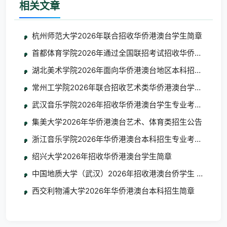
相关文章
杭州师范大学2026年联合招收华侨港澳台学生简章
首都体育学院2026年通过全国联招考试招收华侨港澳台学
湖北美术学院2026年面向华侨港澳台地区本科招生考试
常州工学院2026年联合招收艺术类华侨港澳台学生简章
武汉音乐学院2026年招收华侨港澳台学生专业考试考生须
集美大学2026年华侨港澳台艺术、体育类招生公告
浙江音乐学院2026年华侨港澳台本科招生专业考试合格
绍兴大学2026年招收华侨港澳台学生简章
中国地质大学（武汉）2026年招收港澳台侨学生 艺术类
西交利物浦大学2026年华侨港澳台本科招生简章