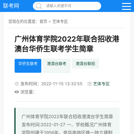
联考网
请输入关键字词
您现在的位置是：
首页
>
艺体专区
广州体育学院2022年联合招收港
澳台华侨生联考学生简章
华侨生联考
港澳台联考
港澳台聨招
发布时间：2022-11-15 13:32:55
艺体专区
浏览量：
广州体育学院2022年联合招收港澳台学生简章
发布时间:2022-01-27 一、学校概况广州体育
学院创建于1956年，是华南地区唯一独立建制