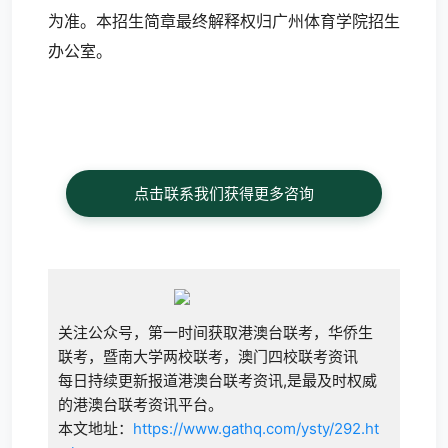
为准。本招生简章最终解释权归广州体育学院招生
办公室。
点击联系我们获得更多咨询
关注公众号，第一时间获取港澳台联考，华侨生
联考，暨南大学两校联考，澳门四校联考资讯
每日持续更新报道港澳台联考资讯,是最及时权威
的港澳台联考资讯平台。
本文地址：
https://www.gathq.com/ysty/292.ht