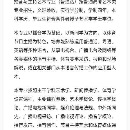
播音与主持艺术专业（普通话）按普通高考艺术类
专业招生，文理兼收，实行学分制，学制四年，本
科学历，毕业生符合条件者授予艺术学学士学位。
本专业以播音学为基础，以新闻学为方向，以体育
节目主播为特色，培养能熟练运用普通话、粤语、
英语等多种语言，从事电视台、广播电台及网络等
各类媒体的播音主持、体育赛事采访、报道和现场
解说，或在相关部门从事语言传播工作的应用型人
才。
本专业按照主干学科艺术学、新闻传播学、体育学
设置课程，主要课程包括：艺术学概论、传播学概
论、广播电视新闻学、媒介伦理与法规、中外新闻
史、广播电视采访、广播电视评论、播音学概论、
播音发声、播音创作、节目主持艺术和体育媒体通