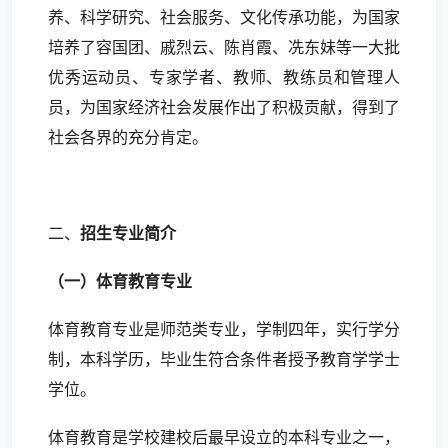
养、科学研究、社会服务、文化传承功能，为国家
培养了容国团、戚烈云、陈肖霞、冼东妹等一大批
优秀运动员、专家学者、教师、教练员和管理人
员，为国家经济社会发展作出了积极贡献，得到了
社会各界的充分肯定。
二、
招生
专业简介
（一）体育教育专业
体育教育专业是师范类专业，学制四年，实行学分
制，本科学历，毕业生符合条件者授予教育学学士
学位。
体育教育是学校建校后最早设立的本科专业之一，