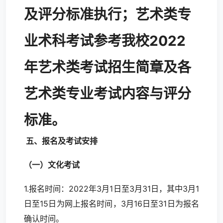
及评分标准执行；艺术类专
业术科考试参考我校2022
年艺术类考试招生简章及各
艺术类专业考试内容与评分
标准。
五
、
报名
及
考试
安排
（一）文化考试
1.报名时间：2022年3月1日至3月31日，其中3月1
日至15日为网上报名时间，3月16日至31日为报名
确认时间。