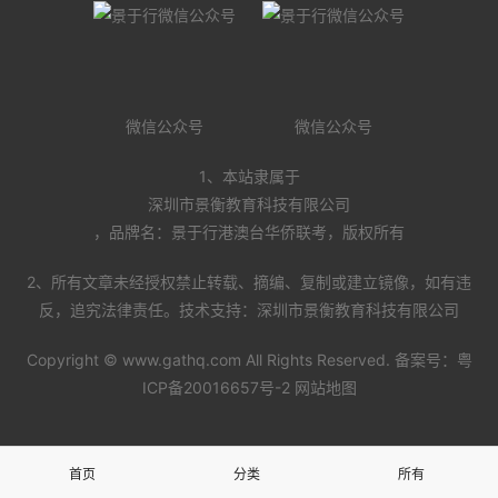
微信公众号
微信公众号
1、本站隶属于
深圳市景衡教育科技有限公司
，品牌名：景于行港澳台华侨联考，版权所有
2、所有文章未经授权禁止转载、摘编、复制或建立镜像，如有违
反，追究法律责任。技术支持：深圳市景衡教育科技有限公司
Copyright ©
www.gathq.com
All Rights Reserved. 备案号：
粤
ICP备20016657号-2
网站地图
首页
分类
所有